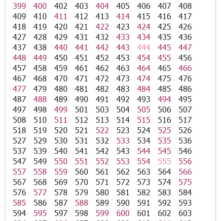
399
400
402
403
404
405
406
407
408
409
410
411
412
413
414
415
416
417
418
419
420
421
422
423
424
425
426
427
428
429
431
432
433
434
435
436
437
438
440
441
442
443
444
445
447
448
449
450
451
452
453
454
455
456
457
458
459
461
462
463
464
465
466
467
468
470
471
472
473
474
475
476
477
479
480
481
482
483
484
485
486
487
488
489
490
491
492
493
494
495
497
498
499
501
503
504
505
506
507
508
510
511
512
513
514
515
516
517
518
519
520
521
522
523
524
525
526
527
529
530
531
532
533
534
535
536
537
539
540
541
542
543
544
545
546
547
549
550
551
552
553
554
555
556
557
558
559
560
561
562
563
564
566
567
568
569
570
571
572
573
574
575
576
577
578
579
580
581
582
583
584
585
586
587
588
589
590
591
592
593
594
595
597
598
599
600
601
602
603