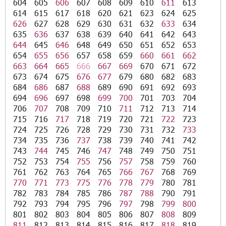
604
605
606
607
608
609
610
611
613
614
615
617
618
620
621
623
624
625
626
627
628
629
630
631
632
633
634
635
636
637
638
639
640
641
642
643
644
645
646
648
649
650
651
652
653
654
655
656
657
658
659
660
661
662
663
664
665
666
667
669
670
671
672
673
674
675
676
677
679
680
682
683
684
686
687
688
689
690
691
692
693
694
696
697
698
699
700
701
703
704
706
707
708
709
710
711
712
713
714
715
716
717
718
719
720
721
722
723
724
725
726
728
729
730
731
732
733
734
735
736
737
738
739
740
741
742
743
744
745
746
747
748
749
750
751
752
753
754
755
756
757
758
759
760
761
762
763
764
765
766
767
768
769
770
771
773
775
776
778
779
780
781
782
783
784
785
786
787
788
790
791
792
793
794
795
796
797
798
799
800
801
802
803
804
805
806
807
808
809
811
812
813
814
815
816
817
818
819