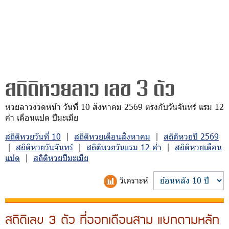
สถิติหวยลาว เลข 3 ตัว
หวยลาวงวดหน้า วันที่ 10 สิงหาคม 2569 ตรงกับวันจันทร์ แรม 12
ค่ำ เดือนแปด ปีมะเมีย
สถิติหวยวันที่ 10
|
สถิติหวยเดือนสิงหาคม
|
สถิติหวยปี 2569
|
สถิติหวยวันจันทร์
|
สถิติหวยวันแรม 12 ค่ำ
|
สถิติหวยเดือน
แปด
|
สถิติหวยปีมะเมีย
วิเคราะห์
สถิติเลข 3 ตัว ที่ออกเดือนสาม แยกตามหลัก