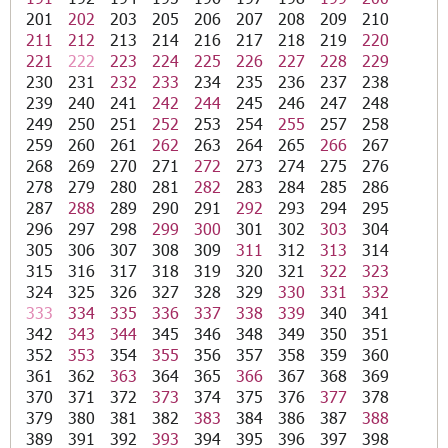
201
202
203
205
206
207
208
209
210
211
212
213
214
216
217
218
219
220
221
222
223
224
225
226
227
228
229
230
231
232
233
234
235
236
237
238
239
240
241
242
244
245
246
247
248
249
250
251
252
253
254
255
257
258
259
260
261
262
263
264
265
266
267
268
269
270
271
272
273
274
275
276
278
279
280
281
282
283
284
285
286
287
288
289
290
291
292
293
294
295
296
297
298
299
300
301
302
303
304
305
306
307
308
309
311
312
313
314
315
316
317
318
319
320
321
322
323
324
325
326
327
328
329
330
331
332
333
334
335
336
337
338
339
340
341
342
343
344
345
346
348
349
350
351
352
353
354
355
356
357
358
359
360
361
362
363
364
365
366
367
368
369
370
371
372
373
374
375
376
377
378
379
380
381
382
383
384
386
387
388
389
391
392
393
394
395
396
397
398