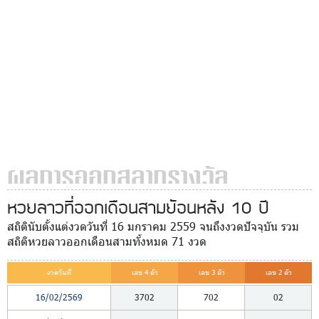
ผลการออกสลากรางวัล
หวยลาวที่ออกเดือนสามย้อนหลัง 10 ปี
สถิตินับตั้งแต่งวดวันที่ 16 มกราคม 2559 จนถึงงวดปัจจุบัน รวม
สถิติหวยลาวออกเดือนสามทั้งหมด 71 งวด
งวดวันที่
เลข 4 ตัว
เลข 3 ตัว
เลข 2 ตัว
16/02/2569
3702
702
02