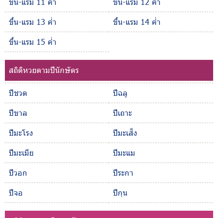
ขึ้น-แรม 11 ค่ำ
ขึ้น-แรม 12 ค่ำ
ขึ้น-แรม 13 ค่ำ
ขึ้น-แรม 14 ค่ำ
ขึ้น-แรม 15 ค่ำ
สถิติหวยตามปีนักษัตร
ปีชวด
ปีฉลู
ปีขาล
ปีเถาะ
ปีมะโรง
ปีมะเส็ง
ปีมะเมีย
ปีมะแม
ปีวอก
ปีระกา
ปีจอ
ปีกุน