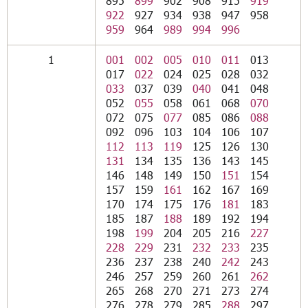
895
899
902
908
915
919
922
927
934
938
947
958
959
964
989
994
996
1
001
002
005
010
011
013
017
022
024
025
028
032
033
037
039
040
041
048
052
055
058
061
068
070
072
075
077
085
086
088
092
096
103
104
106
107
112
113
119
125
126
130
131
134
135
136
143
145
146
148
149
150
151
154
157
159
161
162
167
169
170
174
175
176
181
183
185
187
188
189
192
194
198
199
204
205
216
227
228
229
231
232
233
235
236
237
238
240
242
243
246
257
259
260
261
262
265
268
270
271
273
274
276
278
279
285
288
297