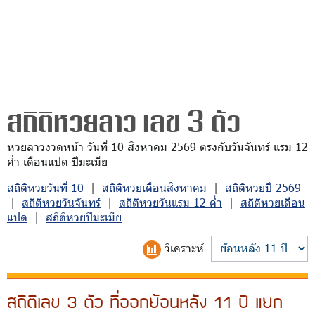
สถิติหวยลาว เลข 3 ตัว
หวยลาวงวดหน้า วันที่ 10 สิงหาคม 2569 ตรงกับวันจันทร์ แรม 12
ค่ำ เดือนแปด ปีมะเมีย
สถิติหวยวันที่ 10
|
สถิติหวยเดือนสิงหาคม
|
สถิติหวยปี 2569
|
สถิติหวยวันจันทร์
|
สถิติหวยวันแรม 12 ค่ำ
|
สถิติหวยเดือน
แปด
|
สถิติหวยปีมะเมีย
วิเคราะห์
สถิติเลข 3 ตัว ที่ออกย้อนหลัง 11 ปี แยก