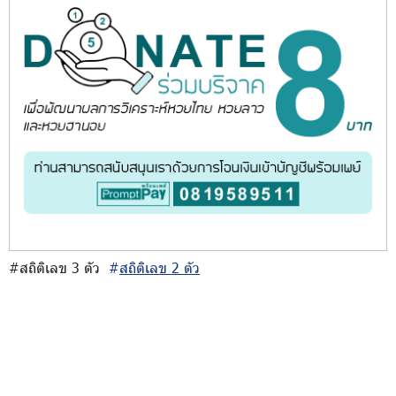
#สถิติเลข 3 ตัว
#
สถิติเลข 2 ตัว