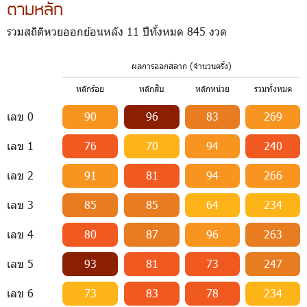
ตามหลัก
รวมสถิติหวยออกย้อนหลัง 11 ปีทั้งหมด 845 งวด
ผลการออกสลาก (จำนวนครั้ง)
หลักร้อย
หลักสิบ
หลักหน่วย
รวมทั้งหมด
เลข 0
90
96
83
269
เลข 1
76
70
94
240
เลข 2
91
81
94
266
เลข 3
85
85
64
234
เลข 4
80
87
96
263
เลข 5
93
81
73
247
เลข 6
73
83
78
234