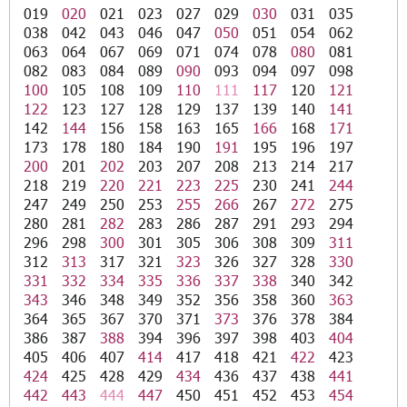
019
020
021
023
027
029
030
031
035
038
042
043
046
047
050
051
054
062
063
064
067
069
071
074
078
080
081
082
083
084
089
090
093
094
097
098
100
105
108
109
110
111
117
120
121
122
123
127
128
129
137
139
140
141
142
144
156
158
163
165
166
168
171
173
178
180
184
190
191
195
196
197
200
201
202
203
207
208
213
214
217
218
219
220
221
223
225
230
241
244
247
249
250
253
255
266
267
272
275
280
281
282
283
286
287
291
293
294
296
298
300
301
305
306
308
309
311
312
313
317
321
323
326
327
328
330
331
332
334
335
336
337
338
340
342
343
346
348
349
352
356
358
360
363
364
365
367
370
371
373
376
378
384
386
387
388
394
396
397
398
403
404
405
406
407
414
417
418
421
422
423
424
425
428
429
434
436
437
438
441
442
443
444
447
450
451
452
453
454