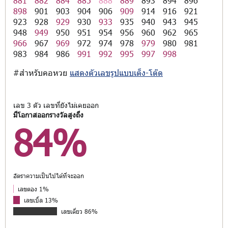
881
882
884
885
888
889
893
894
896
898
901
903
904
906
909
914
916
921
923
928
929
930
933
935
940
943
945
948
949
950
951
954
956
960
962
965
966
967
969
972
974
978
979
980
981
983
984
986
991
992
995
997
998
#สำหรับคอหวย
แสดงตัวเลขรูปแบบเต็ง-โต๊ด
เลข 3 ตัว เลขที่ยังไม่เคยออก
มีโอกาสออกรางวัลสูงถึง
84%
อัตราความเป็นไปได้ที่จะออก
เลขตอง 1%
เลขเบิ้ล 13%
เลขเดี่ยว 86%