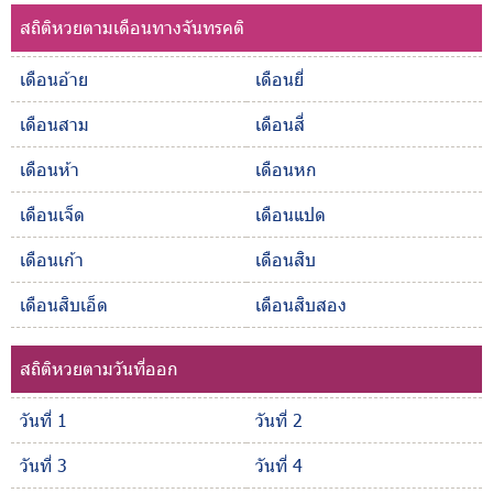
สถิติหวยตามเดือนทางจันทรคติ
เดือนอ้าย
เดือนยี่
เดือนสาม
เดือนสี่
เดือนห้า
เดือนหก
เดือนเจ็ด
เดือนแปด
เดือนเก้า
เดือนสิบ
เดือนสิบเอ็ด
เดือนสิบสอง
สถิติหวยตามวันที่ออก
วันที่ 1
วันที่ 2
วันที่ 3
วันที่ 4