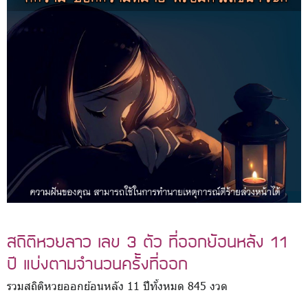
สถิติหวยลาว เลข 3 ตัว ที่ออกย้อนหลัง 11
ปี แบ่งตามจำนวนครั้งที่ออก
รวมสถิติหวยออกย้อนหลัง 11 ปีทั้งหมด 845 งวด