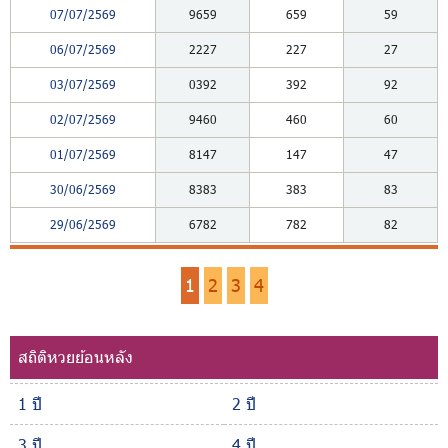
07/07/2569
9659
659
59
06/07/2569
2227
227
27
03/07/2569
0392
392
92
02/07/2569
9460
460
60
01/07/2569
8147
147
47
30/06/2569
8383
383
83
29/06/2569
6782
782
82
1
2
3
4
สถิติหวยย้อนหลัง
1 ปี
2 ปี
3 ปี
4 ปี