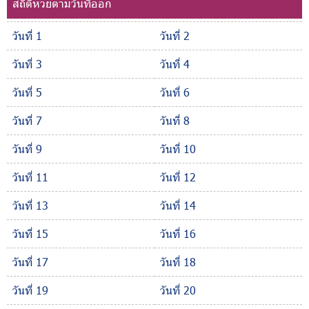
สถิติหวยตามวันที่ออก
วันที่ 1
วันที่ 2
วันที่ 3
วันที่ 4
วันที่ 5
วันที่ 6
วันที่ 7
วันที่ 8
วันที่ 9
วันที่ 10
วันที่ 11
วันที่ 12
วันที่ 13
วันที่ 14
วันที่ 15
วันที่ 16
วันที่ 17
วันที่ 18
วันที่ 19
วันที่ 20