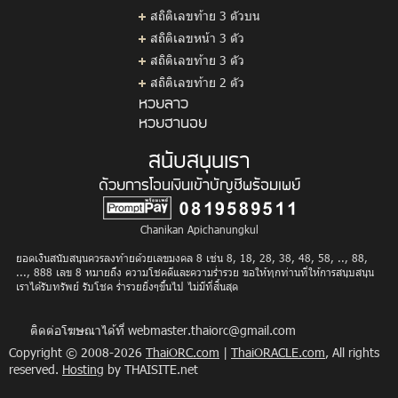
สถิติเลขท้าย 3 ตัวบน
สถิติเลขหน้า 3 ตัว
สถิติเลขท้าย 3 ตัว
สถิติเลขท้าย 2 ตัว
หวยลาว
หวยฮานอย
สนับสนุนเรา
ด้วยการโอนเงินเข้าบัญชีพร้อมเพย์
Chanikan Apichanungkul
ยอดเงินสนับสนุนควรลงท้ายด้วยเลขมงคล 8 เช่น 8, 18, 28, 38, 48, 58, .., 88,
..., 888 เลข 8 หมายถึง ความโชคดีและความร่ำรวย ขอให้ทุกท่านที่ให้การสนุบสนุน
เราได้รับทรัพย์ รับโชค ร่ำรวยยิ่งๆขึ้นไป ไม่มีที่สิ้นสุด
ติดต่อโฆษณาได้ที่
webmaster.thaiorc@gmail.com
Copyright © 2008-2026
ThaiORC.com
|
ThaiORACLE.com
, All rights
reserved.
Hosting
by THAISITE.net