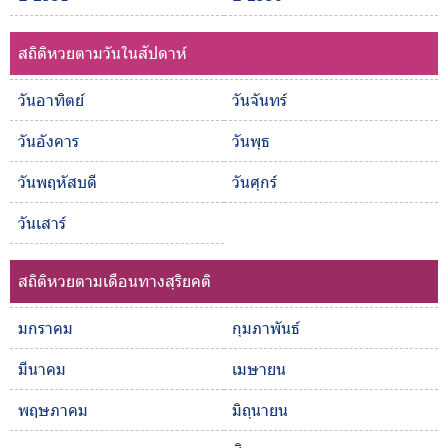
สถิติหวยตามวันในสัปดาห์
วันอาทิตย์
วันจันทร์
วันอังคาร
วันพุธ
วันพฤหัสบดี
วันศุกร์
วันเสาร์
สถิติหวยตามเดือนทางสุริยคติ
มกราคม
กุมภาพันธ์
มีนาคม
เมษายน
พฤษภาคม
มิถุนายน