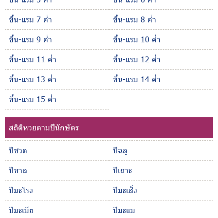
ขึ้น-แรม 7 ค่ำ
ขึ้น-แรม 8 ค่ำ
ขึ้น-แรม 9 ค่ำ
ขึ้น-แรม 10 ค่ำ
ขึ้น-แรม 11 ค่ำ
ขึ้น-แรม 12 ค่ำ
ขึ้น-แรม 13 ค่ำ
ขึ้น-แรม 14 ค่ำ
ขึ้น-แรม 15 ค่ำ
สถิติหวยตามปีนักษัตร
ปีชวด
ปีฉลู
ปีขาล
ปีเถาะ
ปีมะโรง
ปีมะเส็ง
ปีมะเมีย
ปีมะแม