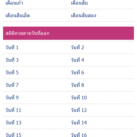
เดือนเก้า
เดือนสิบ
เดือนสิบเอ็ด
เดือนสิบสอง
สถิติหวยตามวันที่ออก
วันที่ 1
วันที่ 2
วันที่ 3
วันที่ 4
วันที่ 5
วันที่ 6
วันที่ 7
วันที่ 8
วันที่ 9
วันที่ 10
วันที่ 11
วันที่ 12
วันที่ 13
วันที่ 14
วันที่ 15
วันที่ 16