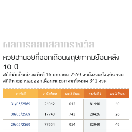
ผลการออกสลากรางวัล
หวยฮานอยที่ออกเดือนพฤษภาคมย้อนหลัง
10 ปี
สถิตินับตั้งแต่งวดวันที่ 16 มกราคม 2559 จนถึงงวดปัจจุบัน รวม
สถิติหวยฮานอยออกเดือนพฤษภาคมทั้งหมด 341 งวด
งวดวันที่
รางวัลพิเศษ
เลข 3 ตัวบน
รางวัลที่ 1
เลข 2 ตัวล่าง
31/05/2569
24042
042
81440
40
30/05/2569
17743
743
28426
26
29/05/2569
77954
954
82949
49