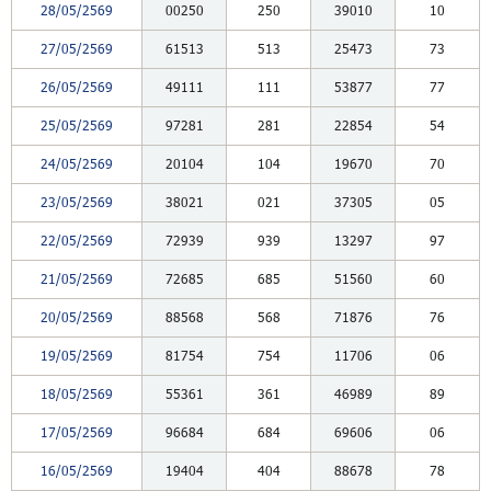
28/05/2569
00250
250
39010
10
27/05/2569
61513
513
25473
73
26/05/2569
49111
111
53877
77
25/05/2569
97281
281
22854
54
24/05/2569
20104
104
19670
70
23/05/2569
38021
021
37305
05
22/05/2569
72939
939
13297
97
21/05/2569
72685
685
51560
60
20/05/2569
88568
568
71876
76
19/05/2569
81754
754
11706
06
18/05/2569
55361
361
46989
89
17/05/2569
96684
684
69606
06
16/05/2569
19404
404
88678
78