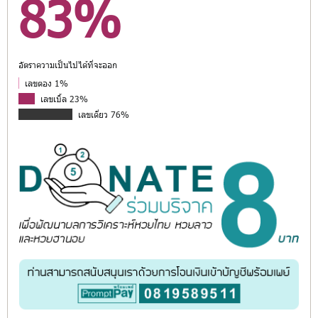
83%
อัตราความเป็นไปได้ที่จะออก
เลขตอง 1%
เลขเบิ้ล 23%
เลขเดี่ยว 76%