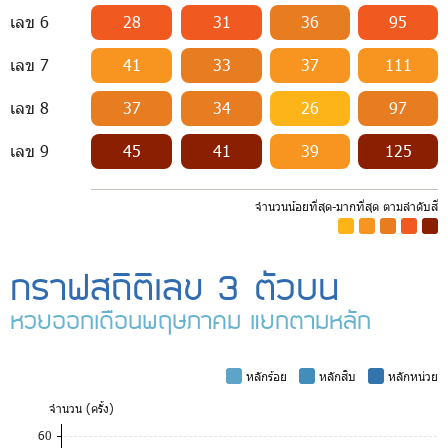
เลข 6
28
31
36
95
เลข 7
41
33
37
111
เลข 8
37
34
26
97
เลข 9
45
41
39
125
จำนวนน้อยที่สุด-มากที่สุด ตามลำดับสี
-
-
-
-
-
กราฟสถิติเลข 3 ตัวบน
หวยออกเดือนพฤษภาคม แยกตามหลัก
-
หลักร้อย
-
หลักสิบ
-
หลักหน่วย
จำ
นวน (ครั้ง)
60