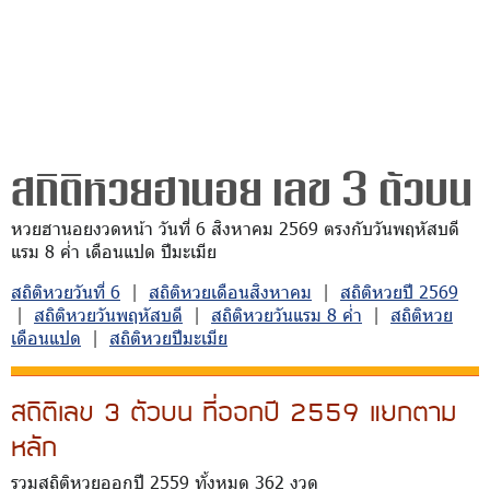
สถิติหวยฮานอย เลข 3 ตัวบน
หวยฮานอยงวดหน้า วันที่ 6 สิงหาคม 2569 ตรงกับวันพฤหัสบดี
แรม 8 ค่ำ เดือนแปด ปีมะเมีย
สถิติหวยวันที่ 6
|
สถิติหวยเดือนสิงหาคม
|
สถิติหวยปี 2569
|
สถิติหวยวันพฤหัสบดี
|
สถิติหวยวันแรม 8 ค่ำ
|
สถิติหวย
เดือนแปด
|
สถิติหวยปีมะเมีย
สถิติเลข 3 ตัวบน ที่ออกปี 2559 แยกตาม
หลัก
รวมสถิติหวยออกปี 2559 ทั้งหมด 362 งวด