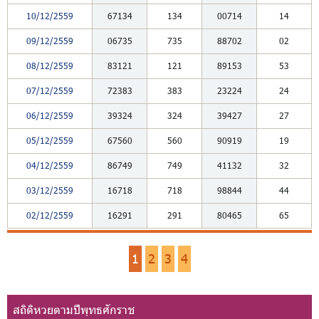
10/12/2559
67134
134
00714
14
09/12/2559
06735
735
88702
02
08/12/2559
83121
121
89153
53
07/12/2559
72383
383
23224
24
06/12/2559
39324
324
39427
27
05/12/2559
67560
560
90919
19
04/12/2559
86749
749
41132
32
03/12/2559
16718
718
98844
44
02/12/2559
16291
291
80465
65
1
2
3
4
สถิติหวยตามปีพุทธศักราช