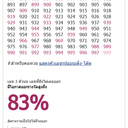
893
897
899
900
901
902
903
905
906
907
909
910
912
913
914
915
916
918
919
920
921
922
923
924
925
926
928
929
931
932
933
934
935
936
937
939
940
943
944
945
947
948
949
950
951
952
954
955
956
957
959
960
961
962
963
966
967
968
969
970
971
972
974
975
976
977
980
981
983
985
988
989
990
991
992
993
994
995
996
997
999
#สำหรับคอหวย
แสดงตัวเลขรูปแบบเต็ง-โต๊ด
เลข 3 ตัวบน เลขที่ยังไม่เคยออก
มีโอกาสออกรางวัลสูงถึง
83%
อัตราความเป็นไปได้ที่จะออก