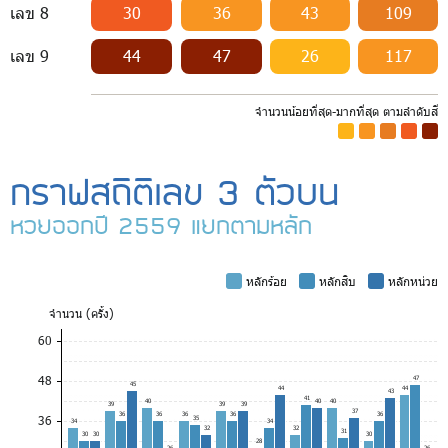
เลข 8
30
36
43
109
เลข 9
44
47
26
117
จำนวนน้อยที่สุด-มากที่สุด ตามลำดับสี
-
-
-
-
-
กราฟสถิติเลข 3 ตัวบน
หวยออกปี 2559 แยกตามหลัก
-
หลักร้อย
-
หลักสิบ
-
หลักหน่วย
จำ
นวน (ครั้ง)
60
48
47
45
44
44
43
41
40
40
40
39
39
39
37
36
36
36
36
36
36
35
34
34
32
32
31
30
30
30
28
26
26