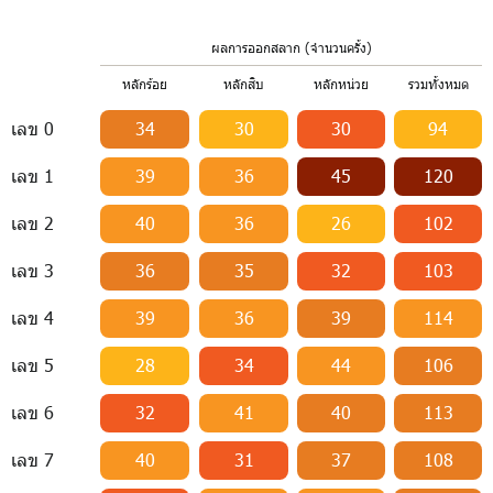
ผลการออกสลาก (จำนวนครั้ง)
หลักร้อย
หลักสิบ
หลักหน่วย
รวมทั้งหมด
เลข 0
34
30
30
94
เลข 1
39
36
45
120
เลข 2
40
36
26
102
เลข 3
36
35
32
103
เลข 4
39
36
39
114
เลข 5
28
34
44
106
เลข 6
32
41
40
113
เลข 7
40
31
37
108