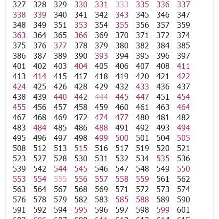
327
328
329
330
331
333
335
336
337
338
339
340
341
342
343
345
346
347
348
349
351
353
354
355
356
357
359
363
364
365
366
369
370
371
372
374
375
376
377
378
379
380
382
384
385
386
387
389
390
393
394
395
396
397
401
402
403
404
405
406
407
408
411
413
414
415
417
418
419
420
421
422
424
425
426
428
429
432
433
436
437
438
439
440
442
444
445
447
451
454
455
456
457
458
459
460
461
463
464
467
468
469
472
474
477
480
481
482
483
484
485
486
488
491
492
493
494
495
496
497
498
499
500
501
504
505
508
512
513
515
516
517
519
520
521
523
527
528
530
531
532
534
535
536
539
542
544
545
546
547
548
549
550
553
554
555
556
557
558
559
561
562
563
564
567
568
569
571
572
573
574
576
578
579
582
583
585
588
589
590
591
592
594
595
596
597
598
599
601