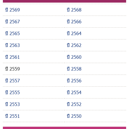
ปี 2569
ปี 2568
ปี 2567
ปี 2566
ปี 2565
ปี 2564
ปี 2563
ปี 2562
ปี 2561
ปี 2560
ปี 2559
ปี 2558
ปี 2557
ปี 2556
ปี 2555
ปี 2554
ปี 2553
ปี 2552
ปี 2551
ปี 2550