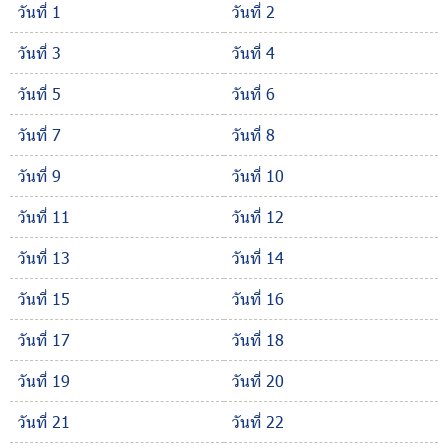
วันที่ 1
วันที่ 2
วันที่ 3
วันที่ 4
วันที่ 5
วันที่ 6
วันที่ 7
วันที่ 8
วันที่ 9
วันที่ 10
วันที่ 11
วันที่ 12
วันที่ 13
วันที่ 14
วันที่ 15
วันที่ 16
วันที่ 17
วันที่ 18
วันที่ 19
วันที่ 20
วันที่ 21
วันที่ 22