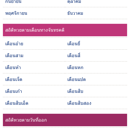
กันยายน
ตุลาคม
พฤศจิกายน
ธันวาคม
สถิติหวยตามเดือนทางจันทรคติ
เดือนอ้าย
เดือนยี่
เดือนสาม
เดือนสี่
เดือนห้า
เดือนหก
เดือนเจ็ด
เดือนแปด
เดือนเก้า
เดือนสิบ
เดือนสิบเอ็ด
เดือนสิบสอง
สถิติหวยตามวันที่ออก