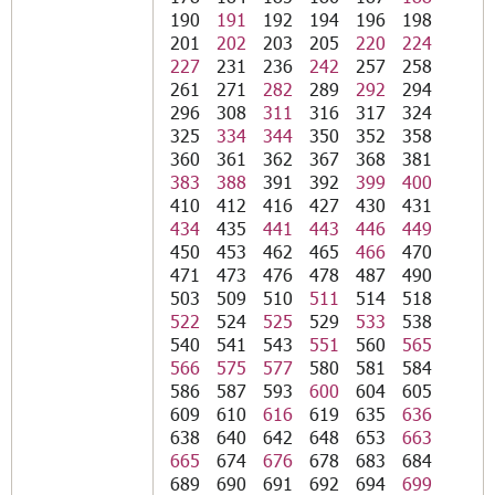
190
191
192
194
196
198
201
202
203
205
220
224
227
231
236
242
257
258
261
271
282
289
292
294
296
308
311
316
317
324
325
334
344
350
352
358
360
361
362
367
368
381
383
388
391
392
399
400
410
412
416
427
430
431
434
435
441
443
446
449
450
453
462
465
466
470
471
473
476
478
487
490
503
509
510
511
514
518
522
524
525
529
533
538
540
541
543
551
560
565
566
575
577
580
581
584
586
587
593
600
604
605
609
610
616
619
635
636
638
640
642
648
653
663
665
674
676
678
683
684
689
690
691
692
694
699