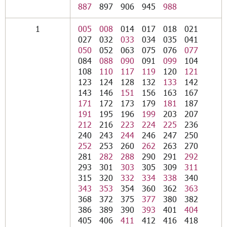
887
897
906
945
988
1
005
008
014
017
018
021
027
032
033
034
035
041
050
052
063
075
076
077
084
088
090
091
099
104
108
110
117
119
120
121
123
124
128
132
133
142
143
146
151
156
163
167
171
172
173
179
181
187
191
195
196
199
203
207
212
216
223
224
225
236
240
243
244
246
247
250
252
253
260
262
263
270
281
282
288
290
291
292
293
301
303
305
309
311
315
320
332
334
338
340
343
353
354
360
362
363
368
372
375
377
380
382
386
389
390
393
401
404
405
406
411
412
416
418