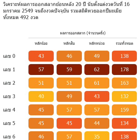
วิเคราะห์ผลการออกสลากย้อนหลัง 20 ปี นับตั้งแต่งวดวันที่ 16
มกราคม 2549 จนถึงงวดปัจจุบัน รวมสถิติหวยออกปีมะเมีย
ทั้งหมด 492 งวด
ผลการออกสลาก (จำนวนครั้ง)
หลักร้อย
หลักสิบ
หลักหน่วย
รวมทั้งหมด
เลข 0
43
46
49
138
เลข 1
57
59
62
178
เลข 2
51
51
61
163
เลข 3
40
49
43
132
เลข 4
45
57
57
159
เลข 5
45
45
44
134
เลข 6
46
57
35
138