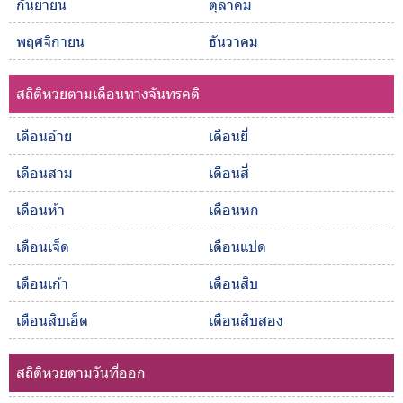
กันยายน
ตุลาคม
พฤศจิกายน
ธันวาคม
สถิติหวยตามเดือนทางจันทรคติ
เดือนอ้าย
เดือนยี่
เดือนสาม
เดือนสี่
เดือนห้า
เดือนหก
เดือนเจ็ด
เดือนแปด
เดือนเก้า
เดือนสิบ
เดือนสิบเอ็ด
เดือนสิบสอง
สถิติหวยตามวันที่ออก