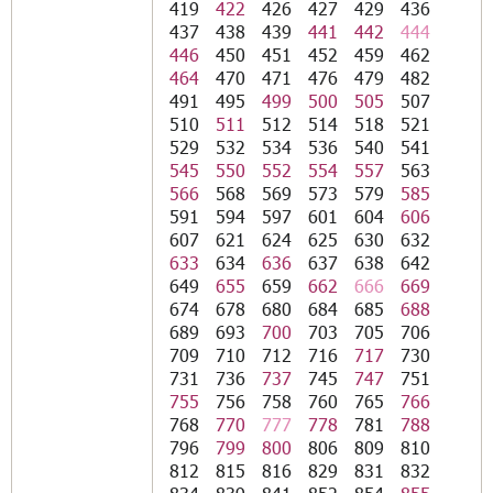
419
422
426
427
429
436
437
438
439
441
442
444
446
450
451
452
459
462
464
470
471
476
479
482
491
495
499
500
505
507
510
511
512
514
518
521
529
532
534
536
540
541
545
550
552
554
557
563
566
568
569
573
579
585
591
594
597
601
604
606
607
621
624
625
630
632
633
634
636
637
638
642
649
655
659
662
666
669
674
678
680
684
685
688
689
693
700
703
705
706
709
710
712
716
717
730
731
736
737
745
747
751
755
756
758
760
765
766
768
770
777
778
781
788
796
799
800
806
809
810
812
815
816
829
831
832