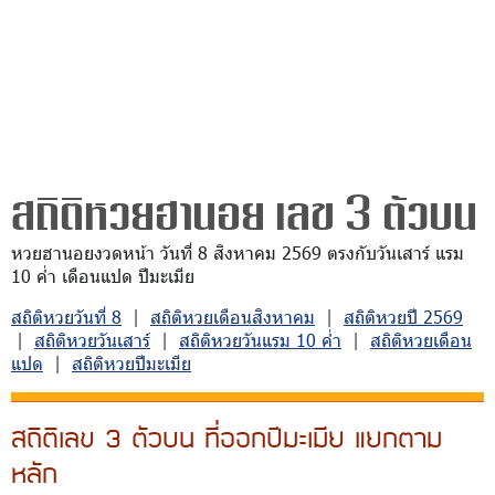
สถิติหวยฮานอย เลข 3 ตัวบน
หวยฮานอยงวดหน้า วันที่ 8 สิงหาคม 2569 ตรงกับวันเสาร์ แรม
10 ค่ำ เดือนแปด ปีมะเมีย
สถิติหวยวันที่ 8
|
สถิติหวยเดือนสิงหาคม
|
สถิติหวยปี 2569
|
สถิติหวยวันเสาร์
|
สถิติหวยวันแรม 10 ค่ำ
|
สถิติหวยเดือน
แปด
|
สถิติหวยปีมะเมีย
สถิติเลข 3 ตัวบน ที่ออกปีมะเมีย แยกตาม
หลัก