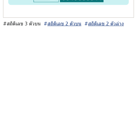
#สถิติเลข 3 ตัวบน
#
สถิติเลข 2 ตัวบน
#
สถิติเลข 2 ตัวล่าง