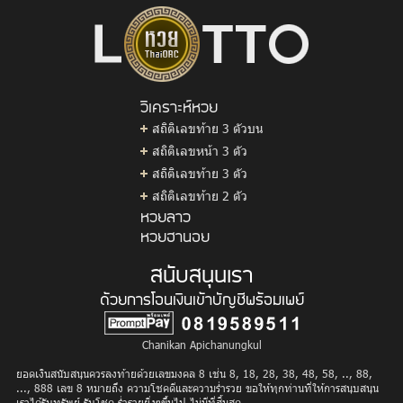
วิเคราะห์หวย
สถิติเลขท้าย 3 ตัวบน
สถิติเลขหน้า 3 ตัว
สถิติเลขท้าย 3 ตัว
สถิติเลขท้าย 2 ตัว
หวยลาว
หวยฮานอย
สนับสนุนเรา
ด้วยการโอนเงินเข้าบัญชีพร้อมเพย์
Chanikan Apichanungkul
ยอดเงินสนับสนุนควรลงท้ายด้วยเลขมงคล 8 เช่น 8, 18, 28, 38, 48, 58, .., 88,
..., 888 เลข 8 หมายถึง ความโชคดีและความร่ำรวย ขอให้ทุกท่านที่ให้การสนุบสนุน
เราได้รับทรัพย์ รับโชค ร่ำรวยยิ่งๆขึ้นไป ไม่มีที่สิ้นสุด