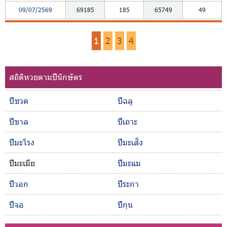
09/07/2569
69185
185
65749
49
1
2
3
4
สถิติหวยตามปีนักษัตร
ปีชวด
ปีฉลู
ปีขาล
ปีเถาะ
ปีมะโรง
ปีมะเส็ง
ปีมะเมีย
ปีมะแม
ปีวอก
ปีระกา
ปีจอ
ปีกุน