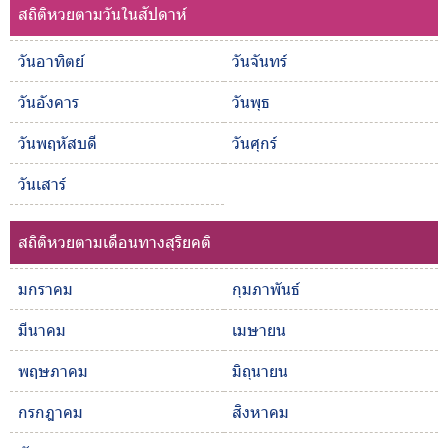
สถิติหวยตามวันในสัปดาห์
วันอาทิตย์
วันจันทร์
วันอังคาร
วันพุธ
วันพฤหัสบดี
วันศุกร์
วันเสาร์
สถิติหวยตามเดือนทางสุริยคติ
มกราคม
กุมภาพันธ์
มีนาคม
เมษายน
พฤษภาคม
มิถุนายน
กรกฎาคม
สิงหาคม