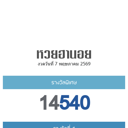
หวยฮานอย
งวดวันที่ 7 พฤษภาคม 2569
รางวัลพิเศษ
14
540