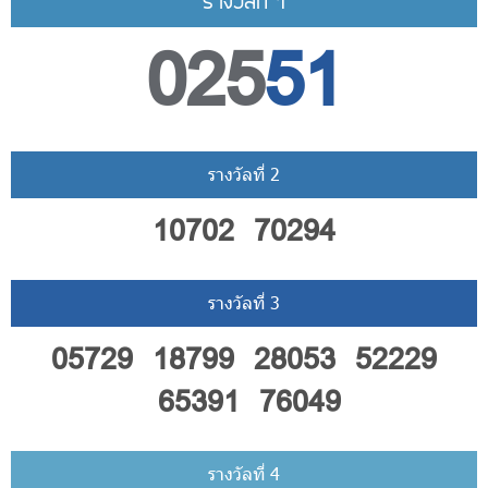
รางวัลที่ 1
025
51
รางวัลที่ 2
10702 70294
รางวัลที่ 3
05729 18799 28053 52229
65391 76049
รางวัลที่ 4