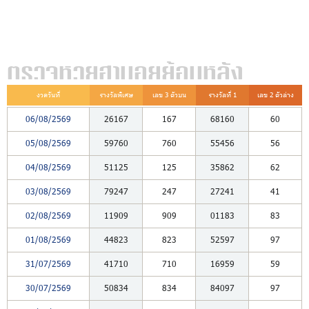
ตรวจหวยฮานอยย้อนหลัง
งวดวันที่
รางวัลพิเศษ
เลข 3 ตัวบน
รางวัลที่ 1
เลข 2 ตัวล่าง
06/08/2569
26167
167
68160
60
05/08/2569
59760
760
55456
56
04/08/2569
51125
125
35862
62
03/08/2569
79247
247
27241
41
02/08/2569
11909
909
01183
83
01/08/2569
44823
823
52597
97
31/07/2569
41710
710
16959
59
30/07/2569
50834
834
84097
97