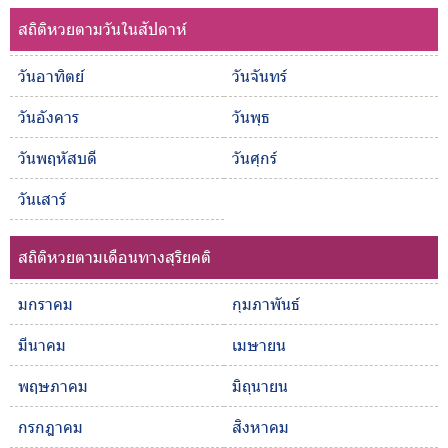
สถิติหวยตามวันในสัปดาห์
วันอาทิตย์
วันจันทร์
วันอังคาร
วันพุธ
วันพฤหัสบดี
วันศุกร์
วันเสาร์
สถิติหวยตามเดือนทางสุริยคติ
มกราคม
กุมภาพันธ์
มีนาคม
เมษายน
พฤษภาคม
มิถุนายน
กรกฎาคม
สิงหาคม