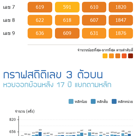
เลข 7
619
591
610
1820
เลข 8
622
618
607
1847
เลข 9
636
609
631
1876
จำนวนน้อยที่สุด-มากที่สุด ตามลำดับสี
-
-
-
-
-
กราฟสถิติเลข 3 ตัวบน
หวยออกย้อนหลัง 17 ปี แยกตามหลัก
-
หลักร้อย
-
หลักสิบ
-
หลักหน่วย
จำ
นวน (ครั้ง)
820
654
656
648
647
636
631
622
622
622
619
618
614
612
613
607
610
610
608
608
610
607
609
603
606
595
598
592
592
591
571
570