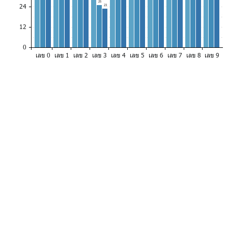
25
24
23
12
0
เลข 0
เลข 1
เลข 2
เลข 3
เลข 4
เลข 5
เลข 6
เลข 7
เลข 8
เลข 9