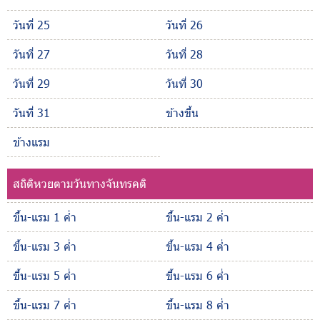
วันที่ 25
วันที่ 26
วันที่ 27
วันที่ 28
วันที่ 29
วันที่ 30
วันที่ 31
ข้างขึ้น
ข้างแรม
สถิติหวยตามวันทางจันทรคติ
ขึ้น-แรม 1 ค่ำ
ขึ้น-แรม 2 ค่ำ
ขึ้น-แรม 3 ค่ำ
ขึ้น-แรม 4 ค่ำ
ขึ้น-แรม 5 ค่ำ
ขึ้น-แรม 6 ค่ำ
ขึ้น-แรม 7 ค่ำ
ขึ้น-แรม 8 ค่ำ