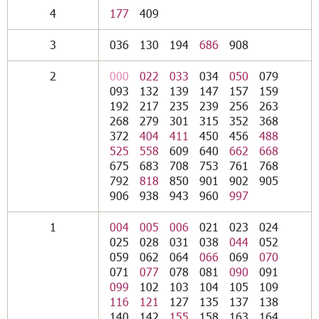
4
177
409
3
036
130
194
686
908
2
000
022
033
034
050
079
093
132
139
147
157
159
192
217
235
239
256
263
268
279
301
315
352
368
372
404
411
450
456
488
525
558
609
640
662
668
675
683
708
753
761
768
792
818
850
901
902
905
906
938
943
960
997
1
004
005
006
021
023
024
025
028
031
038
044
052
059
062
064
066
069
070
071
077
078
081
090
091
099
102
103
104
105
109
116
121
127
135
137
138
140
142
155
158
163
164