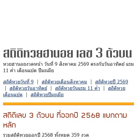
สถิติหวยฮานอย เลข 3 ตัวบน
หวยฮานอยงวดหน้า วันที่ 9 สิงหาคม 2569 ตรงกับวันอาทิตย์ แรม
11 ค่ำ เดือนแปด ปีมะเมีย
สถิติหวยวันที่ 9
|
สถิติหวยเดือนสิงหาคม
|
สถิติหวยปี 2569
|
สถิติหวยวันอาทิตย์
|
สถิติหวยวันแรม 11 ค่ำ
|
สถิติหวย
เดือนแปด
|
สถิติหวยปีมะเมีย
สถิติเลข 3 ตัวบน ที่ออกปี 2568 แยกตาม
หลัก
รวมสถิติหวยออกปี 2568 ทั้งหมด 359 งวด