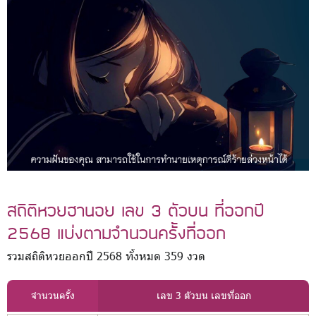
สถิติหวยฮานอย เลข 3 ตัวบน ที่ออกปี
2568 แบ่งตามจำนวนครั้งที่ออก
รวมสถิติหวยออกปี 2568 ทั้งหมด 359 งวด
จำนวนครั้ง
เลข 3 ตัวบน เลขที่ออก