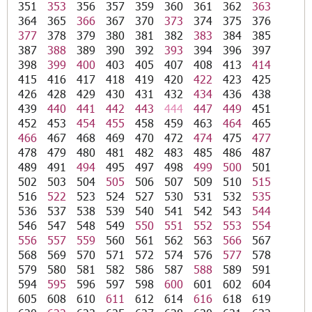
351
353
356
357
359
360
361
362
363
364
365
366
367
370
373
374
375
376
377
378
379
380
381
382
383
384
385
387
388
389
390
392
393
394
396
397
398
399
400
403
405
407
408
413
414
415
416
417
418
419
420
422
423
425
426
428
429
430
431
432
434
436
438
439
440
441
442
443
444
447
449
451
452
453
454
455
458
459
463
464
465
466
467
468
469
470
472
474
475
477
478
479
480
481
482
483
485
486
487
489
491
494
495
497
498
499
500
501
502
503
504
505
506
507
509
510
515
516
522
523
524
527
530
531
532
535
536
537
538
539
540
541
542
543
544
546
547
548
549
550
551
552
553
554
556
557
559
560
561
562
563
566
567
568
569
570
571
572
574
576
577
578
579
580
581
582
586
587
588
589
591
594
595
596
597
598
600
601
602
604
605
608
610
611
612
614
616
618
619