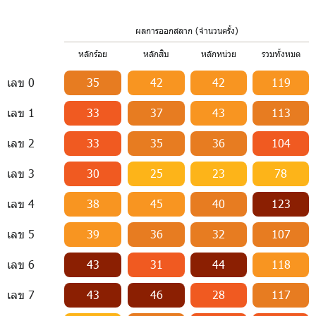
ผลการออกสลาก (จำนวนครั้ง)
หลักร้อย
หลักสิบ
หลักหน่วย
รวมทั้งหมด
เลข 0
35
42
42
119
เลข 1
33
37
43
113
เลข 2
33
35
36
104
เลข 3
30
25
23
78
เลข 4
38
45
40
123
เลข 5
39
36
32
107
เลข 6
43
31
44
118
เลข 7
43
46
28
117