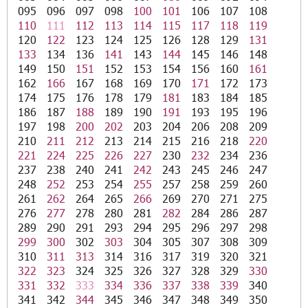
095
096
097
098
100
101
106
107
108
110
111
112
113
114
115
117
118
119
120
122
123
124
125
126
128
129
131
133
134
136
141
143
144
145
146
148
149
150
151
152
153
154
156
160
161
162
166
167
168
169
170
171
172
173
174
175
176
178
179
181
183
184
185
186
187
188
189
190
191
193
195
196
197
198
200
202
203
204
206
208
209
210
211
212
213
214
215
216
218
220
221
224
225
226
227
230
232
234
236
237
238
240
241
242
243
245
246
247
248
252
253
254
255
257
258
259
260
261
262
264
265
266
269
270
271
275
276
277
278
280
281
282
284
286
287
289
290
291
293
294
295
296
297
298
299
300
302
303
304
305
307
308
309
310
311
313
314
316
317
319
320
321
322
323
324
325
326
327
328
329
330
331
332
333
334
336
337
338
339
340
341
342
344
345
346
347
348
349
350