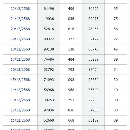
22/12/2568
64496
496
80595
95
21/12/2568
19036
036
39975
75
20/12/2568
52816
816
76456
56
19/12/2568
90372
372
32172
72
18/12/2568
90138
138
06745
45
17/12/2568
74484
484
55289
89
16/12/2568
53792
792
87494
94
15/12/2568
74093
093
96630
30
14/12/2568
56968
968
96640
40
13/12/2568
30753
753
22200
00
12/12/2568
97836
836
34933
33
11/12/2568
52668
668
63189
89