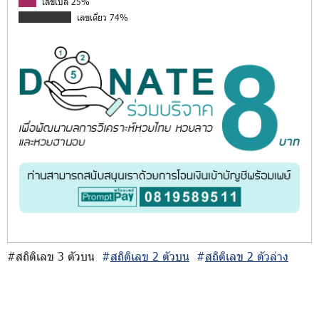
เลขเบิ้ล 25%
เลขเดี่ยว 74%
#สถิติเลข 3 ตัวบน
#
สถิติเลข 2 ตัวบน
#
สถิติเลข 2 ตัวล่าง