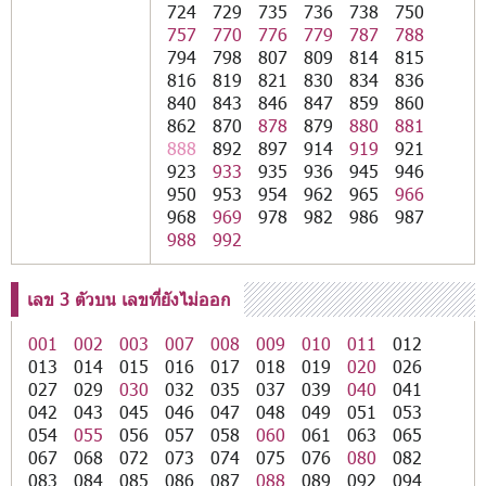
724
729
735
736
738
750
757
770
776
779
787
788
794
798
807
809
814
815
816
819
821
830
834
836
840
843
846
847
859
860
862
870
878
879
880
881
888
892
897
914
919
921
923
933
935
936
945
946
950
953
954
962
965
966
968
969
978
982
986
987
988
992
เลข 3 ตัวบน เลขที่ยังไม่ออก
001
002
003
007
008
009
010
011
012
013
014
015
016
017
018
019
020
026
027
029
030
032
035
037
039
040
041
042
043
045
046
047
048
049
051
053
054
055
056
057
058
060
061
063
065
067
068
072
073
074
075
076
080
082
083
084
085
086
087
088
089
092
094