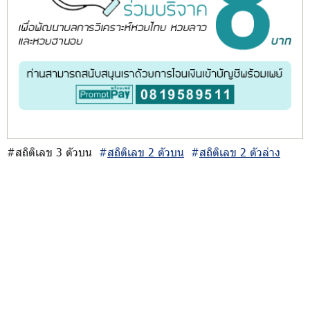
#สถิติเลข 3 ตัวบน
#
สถิติเลข 2 ตัวบน
#
สถิติเลข 2 ตัวล่าง