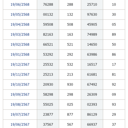
19/06/2568
76288
288
25710
10
19/05/2568
00132
132
97630
30
19/04/2568
59508
508
45905
05
19/03/2568
82163
163
74989
89
19/02/2568
66521
521
14650
50
19/01/2568
53292
292
63986
86
19/12/2567
25532
532
16517
17
19/11/2567
25213
213
61681
81
19/10/2567
20930
930
67492
92
19/09/2567
58298
298
26309
09
19/08/2567
55025
025
02393
93
19/07/2567
23877
877
86129
29
19/06/2567
37567
567
66937
37