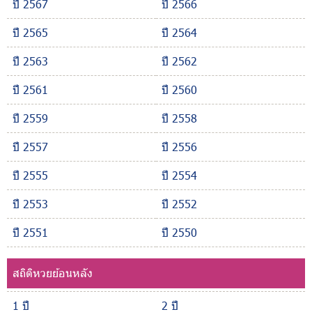
ปี 2567
ปี 2566
ปี 2565
ปี 2564
ปี 2563
ปี 2562
ปี 2561
ปี 2560
ปี 2559
ปี 2558
ปี 2557
ปี 2556
ปี 2555
ปี 2554
ปี 2553
ปี 2552
ปี 2551
ปี 2550
สถิติหวยย้อนหลัง
1 ปี
2 ปี