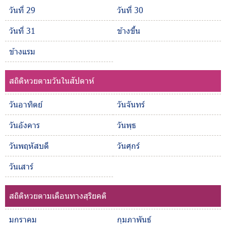
วันที่ 29
วันที่ 30
วันที่ 31
ข้างขึ้น
ข้างแรม
สถิติหวยตามวันในสัปดาห์
วันอาทิตย์
วันจันทร์
วันอังคาร
วันพุธ
วันพฤหัสบดี
วันศุกร์
วันเสาร์
สถิติหวยตามเดือนทางสุริยคติ
มกราคม
กุมภาพันธ์