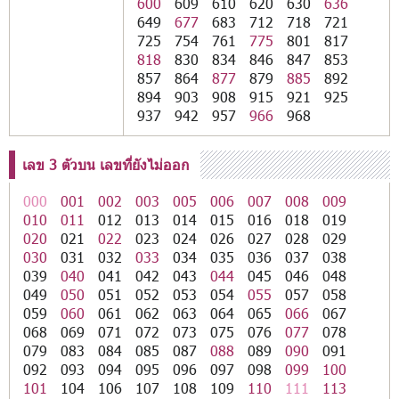
600
609
610
620
630
636
649
677
683
712
718
721
725
754
761
775
801
817
818
830
834
846
847
853
857
864
877
879
885
892
894
903
908
915
921
925
937
942
957
966
968
เลข 3 ตัวบน เลขที่ยังไม่ออก
000
001
002
003
005
006
007
008
009
010
011
012
013
014
015
016
018
019
020
021
022
023
024
026
027
028
029
030
031
032
033
034
035
036
037
038
039
040
041
042
043
044
045
046
048
049
050
051
052
053
054
055
057
058
059
060
061
062
063
064
065
066
067
068
069
071
072
073
075
076
077
078
079
083
084
085
087
088
089
090
091
092
093
094
095
096
097
098
099
100
101
104
106
107
108
109
110
111
113