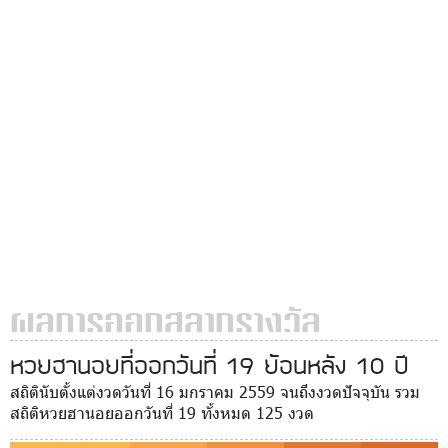
ผลการออกสลากรางวัล
หวยฮานอยที่ออกวันที่ 19 ย้อนหลัง 10 ปี
สถิตินับตั้งแต่งวดวันที่ 16 มกราคม 2559 จนถึงงวดปัจจุบัน รวม
สถิติหวยฮานอยออกวันที่ 19 ทั้งหมด 125 งวด