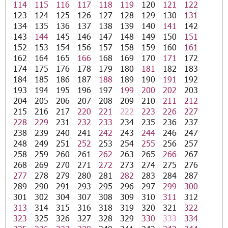
114
115
116
117
118
119
120
121
122
123
124
125
126
127
128
129
130
131
134
135
136
137
138
139
140
141
142
143
144
145
146
147
148
149
150
151
152
153
154
156
157
158
159
160
161
162
164
165
166
168
169
170
171
172
174
175
176
178
179
180
181
182
183
184
185
186
187
188
189
190
191
192
193
194
195
196
197
199
200
202
203
204
205
206
207
208
209
210
211
212
215
216
217
220
221
222
223
226
227
228
229
231
232
233
234
235
236
237
238
239
240
241
242
243
244
246
247
248
249
251
252
253
254
255
256
257
258
259
260
261
262
263
265
266
267
268
269
270
271
272
273
274
275
276
277
278
279
280
281
282
283
284
287
289
290
291
293
295
296
297
299
300
301
302
304
307
308
309
310
311
312
313
314
315
316
318
319
320
321
322
323
325
326
327
328
329
330
333
334