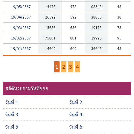
19/05/2567
14478
478
08543
43
19/04/2567
26592
592
38838
38
19/03/2567
15636
636
19173
73
19/02/2567
75801
801
19995
95
19/01/2567
14609
609
36645
45
1
2
3
4
สถิติหวยตามวันที่ออก
วันที่ 1
วันที่ 2
วันที่ 3
วันที่ 4
วันที่ 5
วันที่ 6