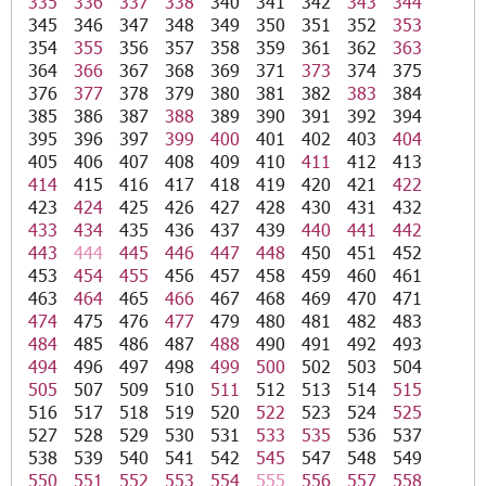
335
336
337
338
340
341
342
343
344
345
346
347
348
349
350
351
352
353
354
355
356
357
358
359
361
362
363
364
366
367
368
369
371
373
374
375
376
377
378
379
380
381
382
383
384
385
386
387
388
389
390
391
392
394
395
396
397
399
400
401
402
403
404
405
406
407
408
409
410
411
412
413
414
415
416
417
418
419
420
421
422
423
424
425
426
427
428
430
431
432
433
434
435
436
437
439
440
441
442
443
444
445
446
447
448
450
451
452
453
454
455
456
457
458
459
460
461
463
464
465
466
467
468
469
470
471
474
475
476
477
479
480
481
482
483
484
485
486
487
488
490
491
492
493
494
496
497
498
499
500
502
503
504
505
507
509
510
511
512
513
514
515
516
517
518
519
520
522
523
524
525
527
528
529
530
531
533
535
536
537
538
539
540
541
542
545
547
548
549
550
551
552
553
554
555
556
557
558