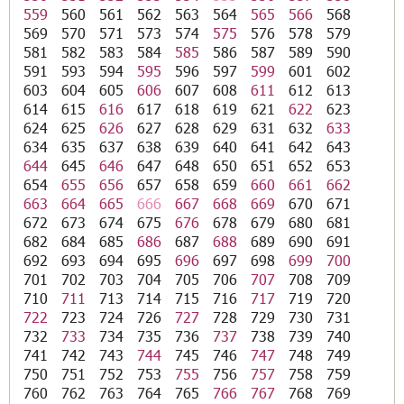
559
560
561
562
563
564
565
566
568
569
570
571
573
574
575
576
578
579
581
582
583
584
585
586
587
589
590
591
593
594
595
596
597
599
601
602
603
604
605
606
607
608
611
612
613
614
615
616
617
618
619
621
622
623
624
625
626
627
628
629
631
632
633
634
635
637
638
639
640
641
642
643
644
645
646
647
648
650
651
652
653
654
655
656
657
658
659
660
661
662
663
664
665
666
667
668
669
670
671
672
673
674
675
676
678
679
680
681
682
684
685
686
687
688
689
690
691
692
693
694
695
696
697
698
699
700
701
702
703
704
705
706
707
708
709
710
711
713
714
715
716
717
719
720
722
723
724
726
727
728
729
730
731
732
733
734
735
736
737
738
739
740
741
742
743
744
745
746
747
748
749
750
751
752
753
755
756
757
758
759
760
762
763
764
765
766
767
768
769