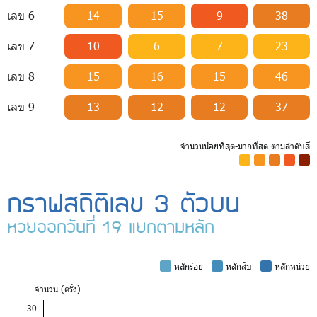
เลข 6
14
15
9
38
เลข 7
10
6
7
23
เลข 8
15
16
15
46
เลข 9
13
12
12
37
จำนวนน้อยที่สุด-มากที่สุด ตามลำดับสี
-
-
-
-
-
กราฟสถิติเลข 3 ตัวบน
หวยออกวันที่ 19 แยกตามหลัก
-
หลักร้อย
-
หลักสิบ
-
หลักหน่วย
จำ
นวน (ครั้ง)
30