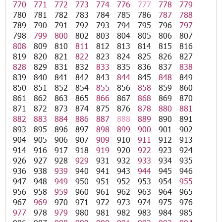
770
771
772
773
774
776
777
778
779
780
781
782
783
784
785
786
787
788
789
790
791
792
793
794
795
796
797
798
799
800
802
803
804
805
806
807
808
809
810
811
812
813
814
815
816
819
820
821
822
823
824
825
826
827
828
829
831
832
833
835
836
837
838
839
840
841
842
843
844
845
848
849
850
851
852
854
855
856
858
859
860
861
862
863
865
866
867
868
869
870
871
872
873
874
875
876
878
880
881
882
883
884
886
887
888
889
890
891
893
895
896
897
898
899
900
901
902
904
905
906
907
909
910
911
912
913
914
916
917
918
919
920
922
923
924
926
927
928
929
931
932
933
934
935
936
938
939
940
941
943
944
945
946
947
948
949
950
951
952
953
954
955
956
958
959
960
961
962
963
964
965
967
969
970
971
972
973
974
975
976
977
978
979
980
981
982
983
984
985