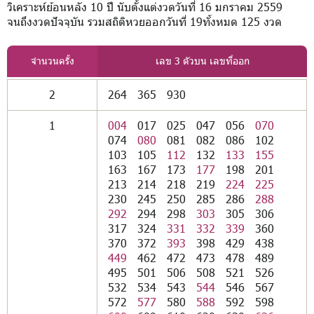
วิเคราะห์ย้อนหลัง 10 ปี นับตั้งแต่งวดวันที่ 16 มกราคม 2559
จนถึงงวดปัจจุบัน รวมสถิติหวยออกวันที่ 19ทั้งหมด 125 งวด
จำนวนครั้ง
เลข 3 ตัวบน เลขที่ออก
2
264
365
930
1
004
017
025
047
056
070
074
080
081
082
086
102
103
105
112
132
133
155
163
167
173
177
198
201
213
214
218
219
224
225
230
245
250
285
286
288
292
294
298
303
305
306
317
324
331
332
339
360
370
372
393
398
429
438
449
462
472
473
478
489
495
501
506
508
521
526
532
534
543
544
546
567
572
577
580
588
592
598