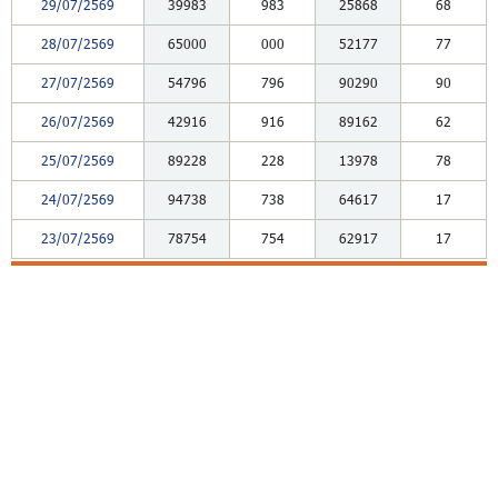
29/07/2569
39983
983
25868
68
28/07/2569
65000
000
52177
77
27/07/2569
54796
796
90290
90
26/07/2569
42916
916
89162
62
25/07/2569
89228
228
13978
78
24/07/2569
94738
738
64617
17
23/07/2569
78754
754
62917
17