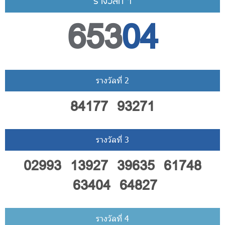
รางวัลที่ 1
653
04
รางวัลที่ 2
84177 93271
รางวัลที่ 3
02993 13927 39635 61748
63404 64827
รางวัลที่ 4