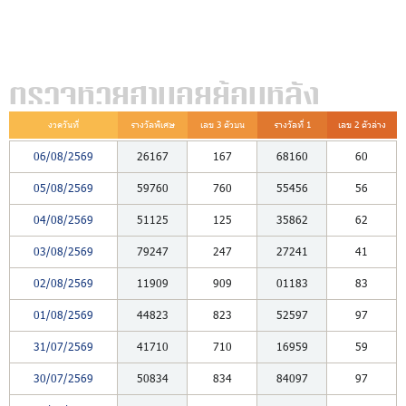
ตรวจหวยฮานอยย้อนหลัง
งวดวันที่
รางวัลพิเศษ
เลข 3 ตัวบน
รางวัลที่ 1
เลข 2 ตัวล่าง
06/08/2569
26167
167
68160
60
05/08/2569
59760
760
55456
56
04/08/2569
51125
125
35862
62
03/08/2569
79247
247
27241
41
02/08/2569
11909
909
01183
83
01/08/2569
44823
823
52597
97
31/07/2569
41710
710
16959
59
30/07/2569
50834
834
84097
97