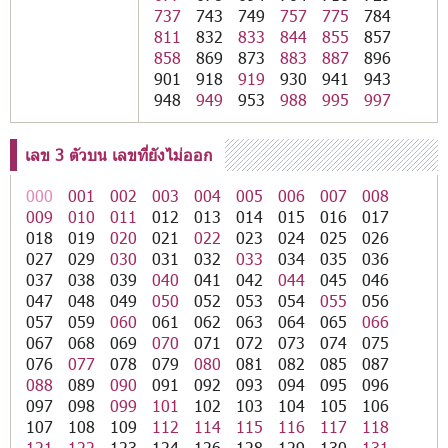
737
743
749
757
775
784
811
832
833
844
855
857
858
869
873
883
887
896
901
918
919
930
941
943
948
949
953
988
995
997
เลข 3 ตัวบน เลขที่ยังไม่ออก
000
001
002
003
004
005
006
007
008
009
010
011
012
013
014
015
016
017
018
019
020
021
022
023
024
025
026
027
029
030
031
032
033
034
035
036
037
038
039
040
041
042
044
045
046
047
048
049
050
052
053
054
055
056
057
059
060
061
062
063
064
065
066
067
068
069
070
071
072
073
074
075
076
077
078
079
080
081
082
085
087
088
089
090
091
092
093
094
095
096
097
098
099
101
102
103
104
105
106
107
108
109
112
114
115
116
117
118
121
122
123
124
126
128
129
130
131