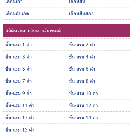
เดือนเก้า
เดือนสิบ
เดือนสิบเอ็ด
เดือนสิบสอง
สถิติหวยตามวันทางจันทรคติ
ขึ้น-แรม 1 ค่ำ
ขึ้น-แรม 2 ค่ำ
ขึ้น-แรม 3 ค่ำ
ขึ้น-แรม 4 ค่ำ
ขึ้น-แรม 5 ค่ำ
ขึ้น-แรม 6 ค่ำ
ขึ้น-แรม 7 ค่ำ
ขึ้น-แรม 8 ค่ำ
ขึ้น-แรม 9 ค่ำ
ขึ้น-แรม 10 ค่ำ
ขึ้น-แรม 11 ค่ำ
ขึ้น-แรม 12 ค่ำ
ขึ้น-แรม 13 ค่ำ
ขึ้น-แรม 14 ค่ำ
ขึ้น-แรม 15 ค่ำ