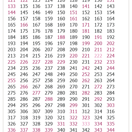
133
135
136
137
138
140
141
142
143
144
145
146
149
150
151
152
153
154
156
157
158
159
160
161
162
163
164
165
166
167
168
169
170
171
172
173
174
175
176
178
179
180
181
182
183
184
185
186
187
188
189
190
191
192
193
194
195
196
197
198
199
200
202
203
204
206
207
208
209
210
211
212
213
214
215
216
219
220
221
222
224
225
226
227
228
229
230
231
232
233
234
235
236
237
238
241
242
243
244
245
246
247
248
249
250
252
253
254
255
256
257
258
259
260
262
263
264
265
266
267
268
269
270
271
272
273
275
276
277
279
280
281
282
283
284
285
286
287
288
289
290
291
292
293
294
295
296
297
298
299
301
302
303
305
306
307
309
310
311
312
314
316
317
318
319
320
321
322
323
324
325
326
327
328
329
331
332
333
334
335
336
337
338
339
340
341
342
343
344