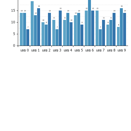
16
16
15
15
15
15
15
14
14
14
14
14
14
14
13
13
11
11
11
11
10
10
10
9
9
9
8
7
7
7
5
0
เลข 0
เลข 1
เลข 2
เลข 3
เลข 4
เลข 5
เลข 6
เลข 7
เลข 8
เลข 9