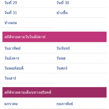
วันที่ 29
วันที่ 30
วันที่ 31
ข้างขึ้น
ข้างแรม
สถิติหวยตามวันในสัปดาห์
วันอาทิตย์
วันจันทร์
วันอังคาร
วันพุธ
วันพฤหัสบดี
วันศุกร์
วันเสาร์
สถิติหวยตามเดือนทางสุริยคติ
มกราคม
กุมภาพันธ์