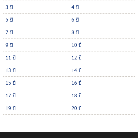
3 ปี
4 ปี
5 ปี
6 ปี
7 ปี
8 ปี
9 ปี
10 ปี
11 ปี
12 ปี
13 ปี
14 ปี
15 ปี
16 ปี
17 ปี
18 ปี
19 ปี
20 ปี