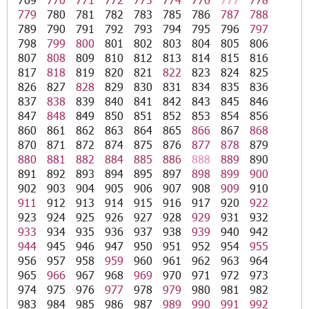
779
780
781
782
783
785
786
787
788
789
790
791
792
793
794
795
796
797
798
799
800
801
802
803
804
805
806
807
808
809
810
812
813
814
815
816
817
818
819
820
821
822
823
824
825
826
827
828
829
830
831
834
835
836
837
838
839
840
841
842
843
845
846
847
848
849
850
851
852
853
854
856
860
861
862
863
864
865
866
867
868
870
871
872
874
875
876
877
878
879
880
881
882
884
885
886
888
889
890
891
892
893
894
895
897
898
899
900
902
903
904
905
906
907
908
909
910
911
912
913
914
915
916
917
920
922
923
924
925
926
927
928
929
931
932
933
934
935
936
937
938
939
940
942
944
945
946
947
950
951
952
954
955
956
957
958
959
960
961
962
963
964
965
966
967
968
969
970
971
972
973
974
975
976
977
978
979
980
981
982
983
984
985
986
987
989
990
991
992