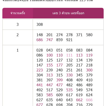
จำนวนครั้ง
เลข 3 ตัวบน เลขที่ออก
3
308
2
148
201
274
278
371
580
686
747
859
921
1
028
043
051
058
083
084
086
100
110
111
113
119
120
125
127
132
134
139
147
155
177
205
217
218
223
239
240
251
261
300
304
313
315
330
345
379
381
397
399
408
409
410
441
447
477
482
486
489
492
517
529
535
549
574
583
585
609
617
619
624
627
635
640
643
662
666
677
678
694
704
716
729