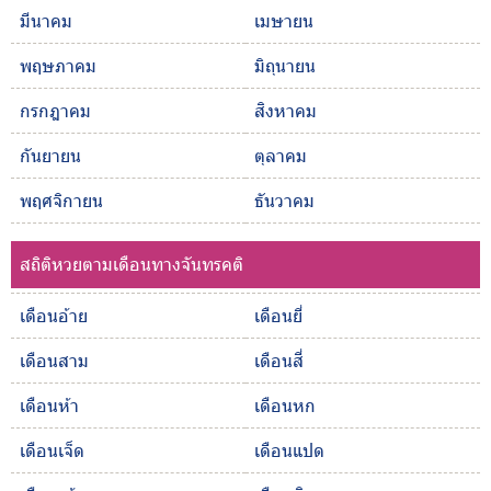
มีนาคม
เมษายน
พฤษภาคม
มิถุนายน
กรกฎาคม
สิงหาคม
กันยายน
ตุลาคม
พฤศจิกายน
ธันวาคม
สถิติหวยตามเดือนทางจันทรคติ
เดือนอ้าย
เดือนยี่
เดือนสาม
เดือนสี่
เดือนห้า
เดือนหก
เดือนเจ็ด
เดือนแปด