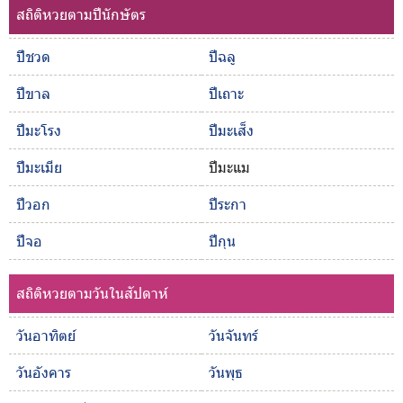
สถิติหวยตามปีนักษัตร
ปีชวด
ปีฉลู
ปีขาล
ปีเถาะ
ปีมะโรง
ปีมะเส็ง
ปีมะเมีย
ปีมะแม
ปีวอก
ปีระกา
ปีจอ
ปีกุน
สถิติหวยตามวันในสัปดาห์
วันอาทิตย์
วันจันทร์
วันอังคาร
วันพุธ