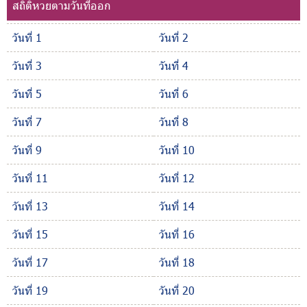
สถิติหวยตามวันที่ออก
วันที่ 1
วันที่ 2
วันที่ 3
วันที่ 4
วันที่ 5
วันที่ 6
วันที่ 7
วันที่ 8
วันที่ 9
วันที่ 10
วันที่ 11
วันที่ 12
วันที่ 13
วันที่ 14
วันที่ 15
วันที่ 16
วันที่ 17
วันที่ 18
วันที่ 19
วันที่ 20