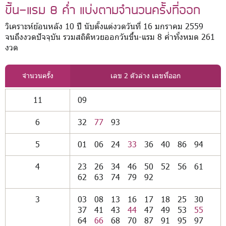
ขึ้น-แรม 8 ค่ำ แบ่งตามจำนวนครั้งที่ออก
วิเคราะห์ย้อนหลัง 10 ปี นับตั้งแต่งวดวันที่ 16 มกราคม 2559
จนถึงงวดปัจจุบัน รวมสถิติหวยออกวันขึ้น-แรม 8 ค่ำทั้งหมด 261
งวด
จำนวนครั้ง
เลข 2 ตัวล่าง เลขที่ออก
11
09
6
32
77
93
5
01
06
24
33
36
40
86
94
4
23
26
34
46
50
52
56
61
62
63
74
79
92
3
03
08
13
16
17
18
25
30
37
41
43
44
47
49
53
55
64
66
68
70
87
91
95
97