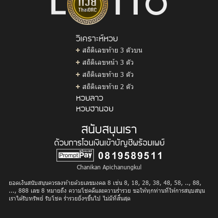
วิเคราะห์หวย
สถิติเลขท้าย 3 ตัวบน
สถิติเลขหน้า 3 ตัว
สถิติเลขท้าย 3 ตัว
สถิติเลขท้าย 2 ตัว
หวยลาว
หวยฮานอย
สนับสนุนเรา
ด้วยการโอนเงินเข้าบัญชีพร้อมเพย์
Chanikan Apichanungkul
ยอดเงินสนับสนุนควรลงท้ายด้วยเลขมงคล 8 เช่น 8, 18, 28, 38, 48, 58, .., 88,
..., 888 เลข 8 หมายถึง ความโชคดีและความร่ำรวย ขอให้ทุกท่านที่ให้การสนุบสนุน
เราได้รับทรัพย์ รับโชค ร่ำรวยยิ่งๆขึ้นไป ไม่มีที่สิ้นสุด