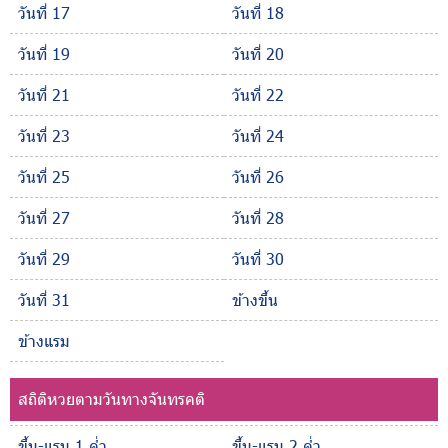
วันที่ 17
วันที่ 18
วันที่ 19
วันที่ 20
วันที่ 21
วันที่ 22
วันที่ 23
วันที่ 24
วันที่ 25
วันที่ 26
วันที่ 27
วันที่ 28
วันที่ 29
วันที่ 30
วันที่ 31
ข้างขึ้น
ข้างแรม
สถิติหวยตามวันทางจันทรคติ
ขึ้น-แรม 1 ค่ำ
ขึ้น-แรม 2 ค่ำ