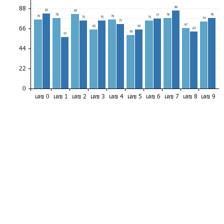
88
86
83
82
78
78
78
77
76
76
75
75
75
74
71
67
66
65
65
63
59
57
44
22
0
เลข 0
เลข 1
เลข 2
เลข 3
เลข 4
เลข 5
เลข 6
เลข 7
เลข 8
เลข 9