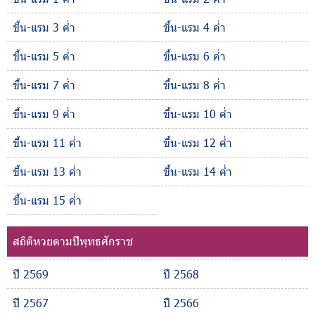
ขึ้น-แรม 3 ค่ำ
ขึ้น-แรม 4 ค่ำ
ขึ้น-แรม 5 ค่ำ
ขึ้น-แรม 6 ค่ำ
ขึ้น-แรม 7 ค่ำ
ขึ้น-แรม 8 ค่ำ
ขึ้น-แรม 9 ค่ำ
ขึ้น-แรม 10 ค่ำ
ขึ้น-แรม 11 ค่ำ
ขึ้น-แรม 12 ค่ำ
ขึ้น-แรม 13 ค่ำ
ขึ้น-แรม 14 ค่ำ
ขึ้น-แรม 15 ค่ำ
สถิติหวยตามปีพุทธศักราช
ปี 2569
ปี 2568
ปี 2567
ปี 2566