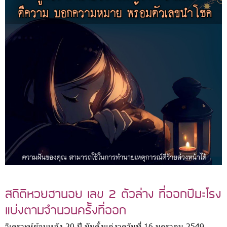
สถิติหวยฮานอย เลข 2 ตัวล่าง ที่ออกปีมะโรง
แบ่งตามจำนวนครั้งที่ออก
วิเคราะห์ย้อนหลัง 20 ปี นับตั้งแต่งวดวันที่ 16 มกราคม 2549