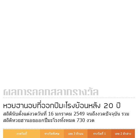
ผลการออกสลากรางวัล
หวยฮานอยที่ออกปีมะโรงย้อนหลัง 20 ปี
สถิตินับตั้งแต่งวดวันที่ 16 มกราคม 2549 จนถึงงวดปัจจุบัน รวม
สถิติหวยฮานอยออกปีมะโรงทั้งหมด 730 งวด
งวดวันที่
รางวัลพิเศษ
เลข 3 ตัวบน
รางวัลที่ 1
เลข 2 ตัวล่าง