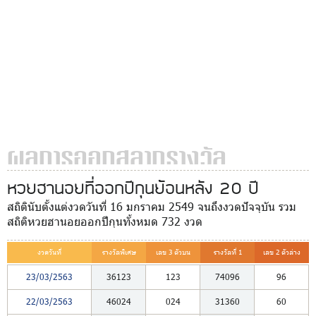
ผลการออกสลากรางวัล
หวยฮานอยที่ออกปีกุนย้อนหลัง 20 ปี
สถิตินับตั้งแต่งวดวันที่ 16 มกราคม 2549 จนถึงงวดปัจจุบัน รวม
สถิติหวยฮานอยออกปีกุนทั้งหมด 732 งวด
งวดวันที่
รางวัลพิเศษ
เลข 3 ตัวบน
รางวัลที่ 1
เลข 2 ตัวล่าง
23/03/2563
36123
123
74096
96
22/03/2563
46024
024
31360
60