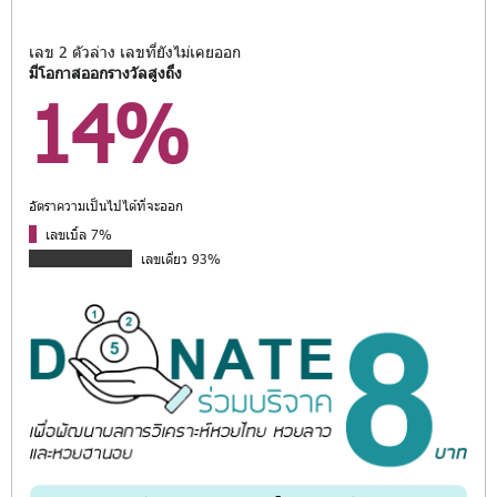
เลข 2 ตัวล่าง เลขที่ยังไม่เคยออก
มีโอกาสออกรางวัลสูงถึง
14%
อัตราความเป็นไปได้ที่จะออก
เลขเบิ้ล 7%
เลขเดี่ยว 93%