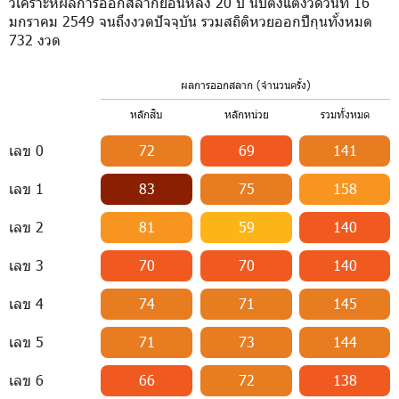
วิเคราะห์ผลการออกสลากย้อนหลัง 20 ปี นับตั้งแต่งวดวันที่ 16
มกราคม 2549 จนถึงงวดปัจจุบัน รวมสถิติหวยออกปีกุนทั้งหมด
732 งวด
ผลการออกสลาก (จำนวนครั้ง)
หลักสิบ
หลักหน่วย
รวมทั้งหมด
เลข 0
72
69
141
เลข 1
83
75
158
เลข 2
81
59
140
เลข 3
70
70
140
เลข 4
74
71
145
เลข 5
71
73
144
เลข 6
66
72
138