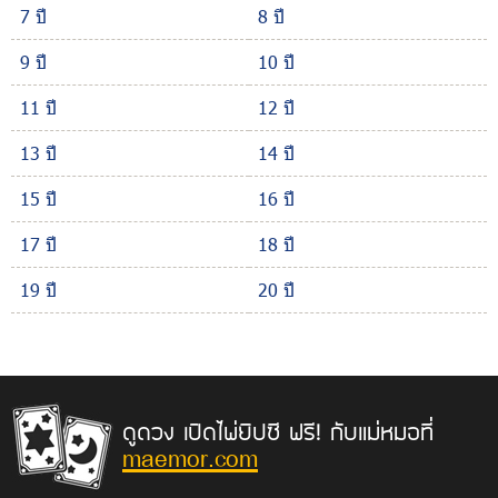
7 ปี
8 ปี
9 ปี
10 ปี
11 ปี
12 ปี
13 ปี
14 ปี
15 ปี
16 ปี
17 ปี
18 ปี
19 ปี
20 ปี
ดูดวง เปิดไพ่ยิปซี ฟรี! กับแม่หมอที่
maemor.com