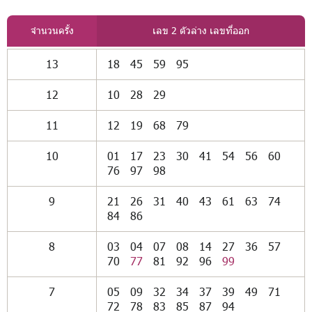
จำนวนครั้ง
เลข 2 ตัวล่าง เลขที่ออก
13
18
45
59
95
12
10
28
29
11
12
19
68
79
10
01
17
23
30
41
54
56
60
76
97
98
9
21
26
31
40
43
61
63
74
84
86
8
03
04
07
08
14
27
36
57
70
77
81
92
96
99
7
05
09
32
34
37
39
49
71
72
78
83
85
87
94