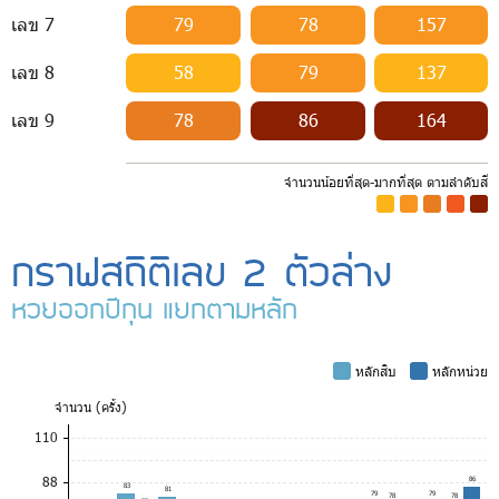
เลข 7
79
78
157
เลข 8
58
79
137
เลข 9
78
86
164
จำนวนน้อยที่สุด-มากที่สุด ตามลำดับสี
-
-
-
-
-
กราฟสถิติเลข 2 ตัวล่าง
หวยออกปีกุน แยกตามหลัก
-
หลักสิบ
-
หลักหน่วย
จำ
นวน (ครั้ง)
110
88
86
83
81
79
79
78
78