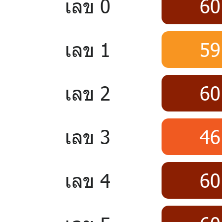
เลข 0
60
เลข 1
59
เลข 2
60
เลข 3
46
เลข 4
60