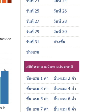
วันที่ 23
วันที่ 24
-
-
วันที่ 25
วันที่ 26
วันที่ 27
วันที่ 28
วันที่ 29
วันที่ 30
ลักหน่วย
วันที่ 31
ข้างขึ้น
ข้างแรม
สถิติหวยตามวันทางจันทรคติ
52
ขึ้น-แรม 1 ค่ำ
ขึ้น-แรม 2 ค่ำ
ขึ้น-แรม 3 ค่ำ
ขึ้น-แรม 4 ค่ำ
ขึ้น-แรม 5 ค่ำ
ขึ้น-แรม 6 ค่ำ
ลข 9
ขึ้น-แรม 7 ค่ำ
ขึ้น-แรม 8 ค่ำ