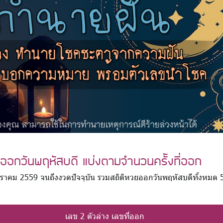
่ออกวันพฤหัสบดี แบ่งตามจำนวนครั้งที่ออก
6 มกราคม 2559 จนถึงงวดปัจจุบัน รวมสถิติหวยออกวันพฤหัสบดีทั้งหมด 
เลข 2 ตัวล่าง เลขที่ออก