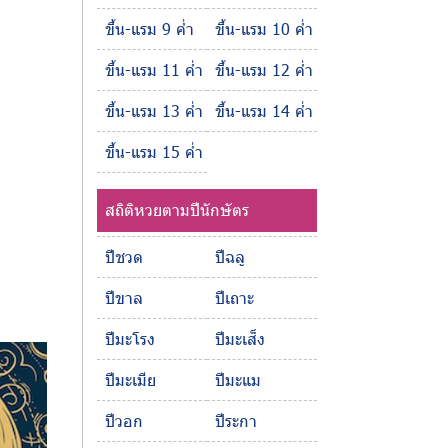
ขึ้น-แรม 9 ค่ำ
ขึ้น-แรม 10 ค่ำ
ขึ้น-แรม 11 ค่ำ
ขึ้น-แรม 12 ค่ำ
ขึ้น-แรม 13 ค่ำ
ขึ้น-แรม 14 ค่ำ
ขึ้น-แรม 15 ค่ำ
สถิติหวยตามปีนักษัตร
ปีชวด
ปีฉลู
ปีขาล
ปีเถาะ
ปีมะโรง
ปีมะเส็ง
ปีมะเมีย
ปีมะแม
ปีวอก
ปีระกา