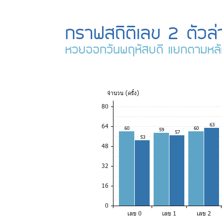
กราฟสถิติเลข 2 ตัวล่
หวยออกวันพฤหัสบดี แยกตามหล
จำ
นวน (ครั้ง)
80
63
64
60
60
59
57
53
48
32
16
0
เลข 0
เลข 1
เลข 2