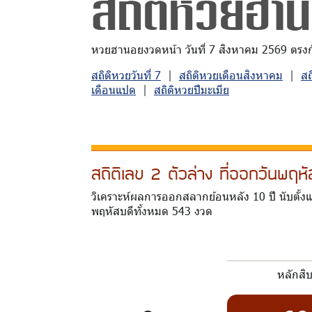
สถิติหวยฮาน
หวยฮานอยงวดหน้า วันที่ 7 สิงหาคม 2569 ตรงกับ
สถิติหวยวันที่ 7
|
สถิติหวยเดือนสิงหาคม
|
สถ
เดือนแปด
|
สถิติหวยปีมะเมีย
สถิติเลข 2 ตัวล่าง ที่ออกวันพฤ
วิเคราะห์ผลการออกสลากย้อนหลัง 10 ปี นับตั้งแ
พฤหัสบดีทั้งหมด 543 งวด
หลักสิ