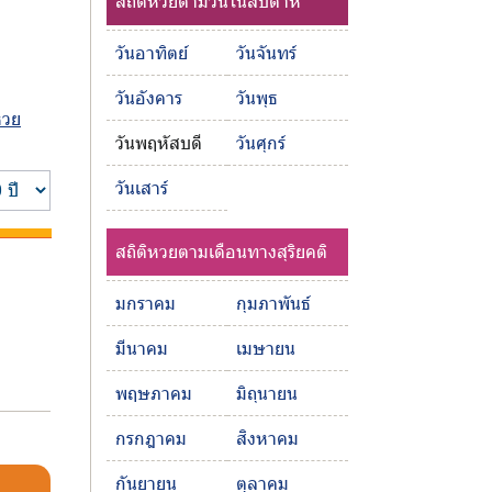
สถิติหวยตามวันในสัปดาห์
วันอาทิตย์
วันจันทร์
วันอังคาร
วันพุธ
หวย
วันพฤหัสบดี
วันศุกร์
วันเสาร์
สถิติหวยตามเดือนทางสุริยคติ
มกราคม
กุมภาพันธ์
มีนาคม
เมษายน
พฤษภาคม
มิถุนายน
กรกฎาคม
สิงหาคม
กันยายน
ตุลาคม