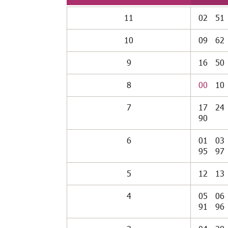
11
02
51
10
09
62
9
16
50
8
00
10
7
17
24
90
6
01
03
95
97
5
12
13
4
05
06
91
96