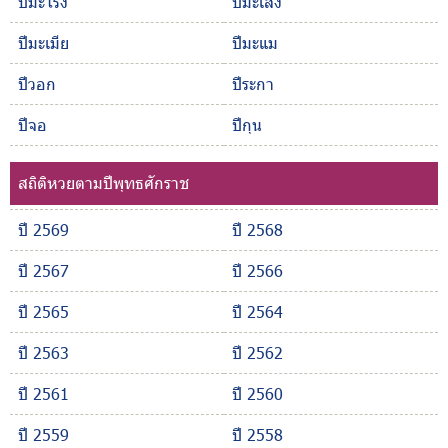
ปีมะโรง
ปีมะเส็ง
ปีมะเมีย
ปีมะแม
ปีวอก
ปีระกา
ปีจอ
ปีกุน
สถิติหวยตามปีพุทธศักราช
ปี 2569
ปี 2568
ปี 2567
ปี 2566
ปี 2565
ปี 2564
ปี 2563
ปี 2562
ปี 2561
ปี 2560
ปี 2559
ปี 2558