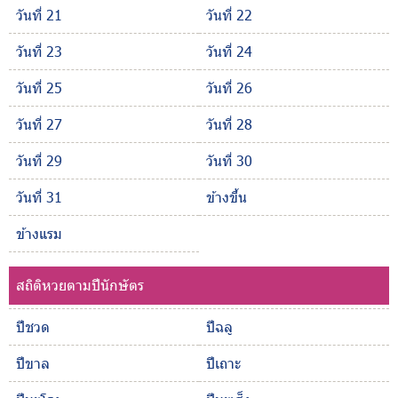
วันที่ 21
วันที่ 22
วันที่ 23
วันที่ 24
วันที่ 25
วันที่ 26
วันที่ 27
วันที่ 28
วันที่ 29
วันที่ 30
วันที่ 31
ข้างขึ้น
ข้างแรม
สถิติหวยตามปีนักษัตร
ปีชวด
ปีฉลู
ปีขาล
ปีเถาะ