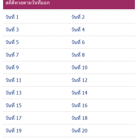
สถิติหวยตามวันที่ออก
วันที่ 1
วันที่ 2
วันที่ 3
วันที่ 4
วันที่ 5
วันที่ 6
วันที่ 7
วันที่ 8
วันที่ 9
วันที่ 10
วันที่ 11
วันที่ 12
วันที่ 13
วันที่ 14
วันที่ 15
วันที่ 16
วันที่ 17
วันที่ 18
วันที่ 19
วันที่ 20