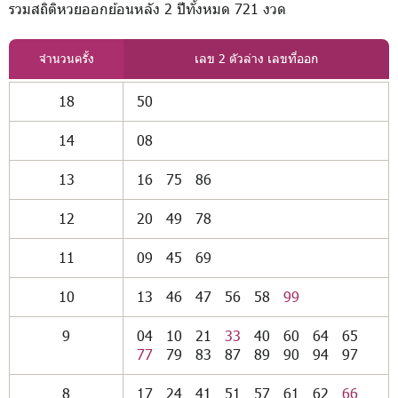
รวมสถิติหวยออกย้อนหลัง 2 ปีทั้งหมด 721 งวด
จำนวนครั้ง
เลข 2 ตัวล่าง เลขที่ออก
18
50
14
08
13
16
75
86
12
20
49
78
11
09
45
69
10
13
46
47
56
58
99
9
04
10
21
33
40
60
64
65
77
79
83
87
89
90
94
97
8
17
24
41
51
57
61
62
66