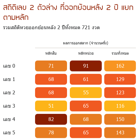
สถิติเลข 2 ตัวล่าง ที่ออกย้อนหลัง 2 ปี แยก
ตามหลัก
รวมสถิติหวยออกย้อนหลัง 2 ปีทั้งหมด 721 งวด
ผลการออกสลาก (จำนวนครั้ง)
หลักสิบ
หลักหน่วย
รวมทั้งหมด
เลข 0
71
91
162
เลข 1
68
61
129
เลข 2
68
55
123
เลข 3
51
65
116
เลข 4
82
68
150
เลข 5
78
65
143