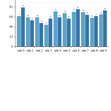
92
91
87
84
82
81
80
78
75
74
71
71
69
68
68
68
67
65
65
61
55
51
46
23
0
เลข 0
เลข 1
เลข 2
เลข 3
เลข 4
เลข 5
เลข 6
เลข 7
เลข 8
เลข 9