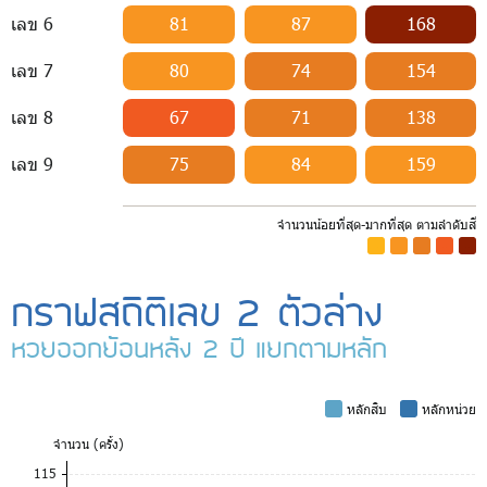
เลข 6
81
87
168
เลข 7
80
74
154
เลข 8
67
71
138
เลข 9
75
84
159
จำนวนน้อยที่สุด-มากที่สุด ตามลำดับสี
-
-
-
-
-
กราฟสถิติเลข 2 ตัวล่าง
หวยออกย้อนหลัง 2 ปี แยกตามหลัก
-
หลักสิบ
-
หลักหน่วย
จำ
นวน (ครั้ง)
115