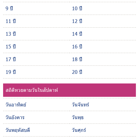
9 ปี
10 ปี
11 ปี
12 ปี
13 ปี
14 ปี
15 ปี
16 ปี
17 ปี
18 ปี
19 ปี
20 ปี
สถิติหวยตามวันในสัปดาห์
วันอาทิตย์
วันจันทร์
วันอังคาร
วันพุธ
วันพฤหัสบดี
วันศุกร์