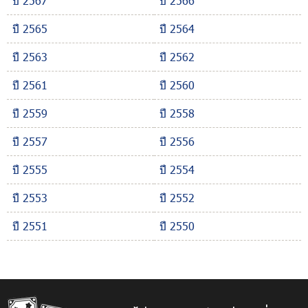
ปี 2567
ปี 2566
ปี 2565
ปี 2564
ปี 2563
ปี 2562
ปี 2561
ปี 2560
ปี 2559
ปี 2558
ปี 2557
ปี 2556
ปี 2555
ปี 2554
ปี 2553
ปี 2552
ปี 2551
ปี 2550