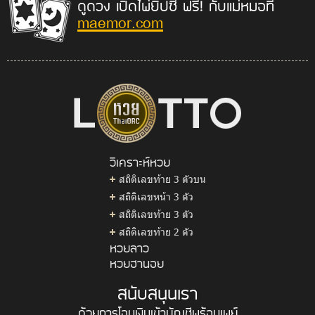
ดูดวง เปิดไพ่ยิปซี ฟรี! กับแม่หมอที่
maemor.com
วิเคราะห์หวย
สถิติเลขท้าย 3 ตัวบน
สถิติเลขหน้า 3 ตัว
สถิติเลขท้าย 3 ตัว
สถิติเลขท้าย 2 ตัว
หวยลาว
หวยฮานอย
สนับสนุนเรา
ด้วยการโอนเงินเข้าบัญชีพร้อมเพย์