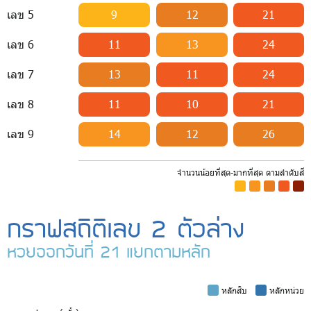
เลข 5
9
12
21
เลข 6
11
13
24
เลข 7
13
11
24
เลข 8
11
10
21
เลข 9
14
12
26
จำนวนน้อยที่สุด-มากที่สุด ตามลำดับสี
-
-
-
-
-
กราฟสถิติเลข 2 ตัวล่าง
หวยออกวันที่ 21 แยกตามหลัก
-
หลักสิบ
-
หลักหน่วย