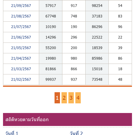
21/09/2567
57917
917
98254
54
21/08/2567
67748
748
37183
83
21/07/2567
10190
190
86296
96
21/06/2567
14296
296
22522
22
21/05/2567
55200
200
18539
39
21/04/2567
19980
980
85986
86
21/03/2567
81866
866
15018
18
21/02/2567
99937
937
73548
48
1
2
3
4
สถิติหวยตามวันที่ออก
วันที่ 1
วันที่ 2