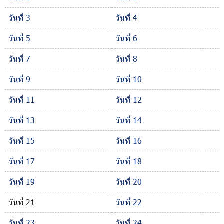
วันที่ 3
วันที่ 4
วันที่ 5
วันที่ 6
วันที่ 7
วันที่ 8
วันที่ 9
วันที่ 10
วันที่ 11
วันที่ 12
วันที่ 13
วันที่ 14
วันที่ 15
วันที่ 16
วันที่ 17
วันที่ 18
วันที่ 19
วันที่ 20
วันที่ 21
วันที่ 22
วันที่ 23
วันที่ 24