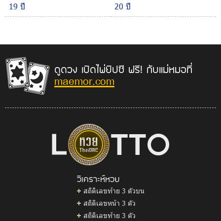
19 ปี
20 ปี
ดูดวง เปิดไพ่ยิปซี ฟรี! กับแม่หมอที่
maemor.com
วิเคราะห์หวย
สถิติเลขท้าย 3 ตัวบน
สถิติเลขหน้า 3 ตัว
สถิติเลขท้าย 3 ตัว