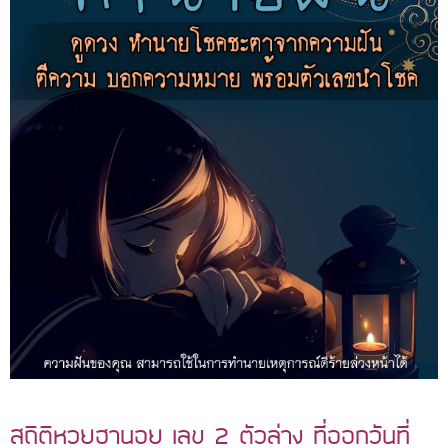
สถิติหวยฮานอย เลข 2 ตัวล่าง ที่ออกวันที่