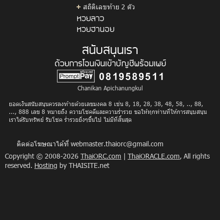
สถิติเลขท้าย 2 ตัว
หวยลาว
หวยฮานอย
สนับสนุนเรา
ด้วยการโอนเงินเข้าบัญชีพร้อมเพย์
Chanikan Apichanungkul
ยอดเงินสนับสนุนควรลงท้ายด้วยเลขมงคล 8 เช่น 8, 18, 28, 38, 48, 58, .., 88,
..., 888 เลข 8 หมายถึง ความโชคดีและความร่ำรวย ขอให้ทุกท่านที่ให้การสนุบสนุน
เราได้รับทรัพย์ รับโชค ร่ำรวยยิ่งๆขึ้นไป ไม่มีที่สิ้นสุด
ติดต่อโฆษณาได้ที่
webmaster.thaiorc@gmail.com
Copyright © 2008-2026
ThaiORC.com
|
ThaiORACLE.com
, All rights
reserved.
Hosting
by THAISITE.net