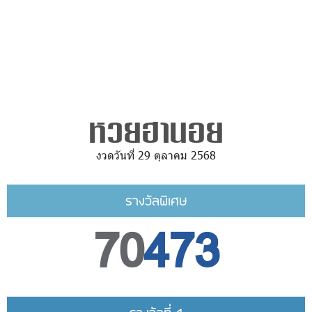
หวยฮานอย
งวดวันที่ 29 ตุลาคม 2568
รางวัลพิเศษ
70
473