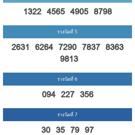
1322 4565 4905 8798
รางวัลที่ 5
2631 6264 7290 7837 8363
9813
รางวัลที่ 6
094 227 356
รางวัลที่ 7
30 35 79 97