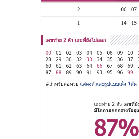
2
06
07
1
14
15
เลขท้าย 2 ตัว เลขที่ยังไม่ออก
00
01
02
03
04
05
08
09
10
28
29
30
32
33
34
35
36
37
60
61
62
63
64
66
67
68
69
87
88
89
90
91
93
95
96
99
#สำหรับคอหวย
แสดงตัวเลขรูปแบบเต็ง-โต๊ด
เลขท้าย 2 ตัว เลขที่ย
มีโอกาสออกรางวัลสูง
87%