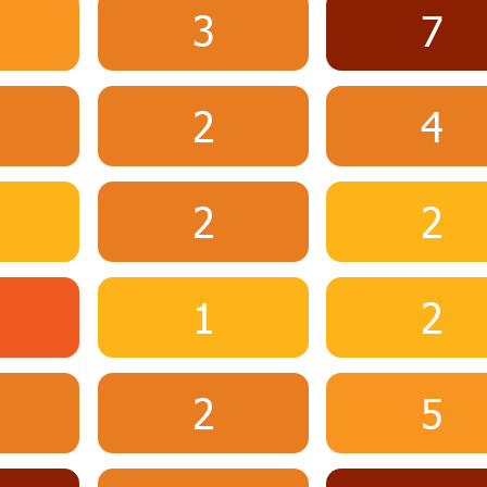
3
7
2
4
2
2
1
2
2
5