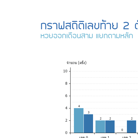
กราฟสถิติเลขท้าย 2 ต
หวยออกเดือนสาม แยกตามหลัก
จำ
นวน (ครั้ง)
10
8
6
4
4
3
2
2
2
2
0
0
เลข 0
เลข 1
เลข 2