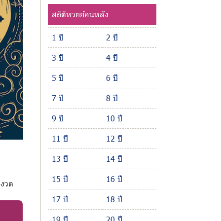
สถิติหวยย้อนหลัง
1 ปี
2 ปี
3 ปี
4 ปี
5 ปี
6 ปี
7 ปี
8 ปี
9 ปี
10 ปี
11 ปี
12 ปี
13 ปี
14 ปี
15 ปี
16 ปี
 งวด
17 ปี
18 ปี
19 ปี
20 ปี