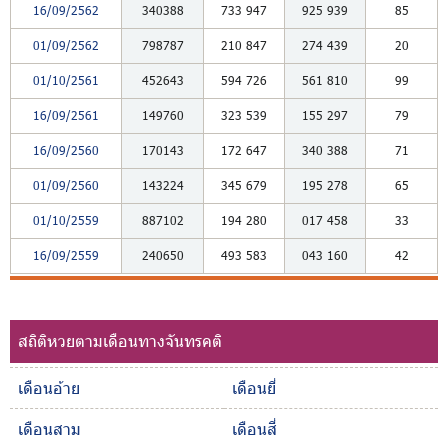
16/09/2562
340388
733
947
925
939
85
01/09/2562
798787
210
847
274
439
20
01/10/2561
452643
594
726
561
810
99
16/09/2561
149760
323
539
155
297
79
16/09/2560
170143
172
647
340
388
71
01/09/2560
143224
345
679
195
278
65
01/10/2559
887102
194
280
017
458
33
16/09/2559
240650
493
583
043
160
42
สถิติหวยตามเดือนทางจันทรคติ
เดือนอ้าย
เดือนยี่
เดือนสาม
เดือนสี่