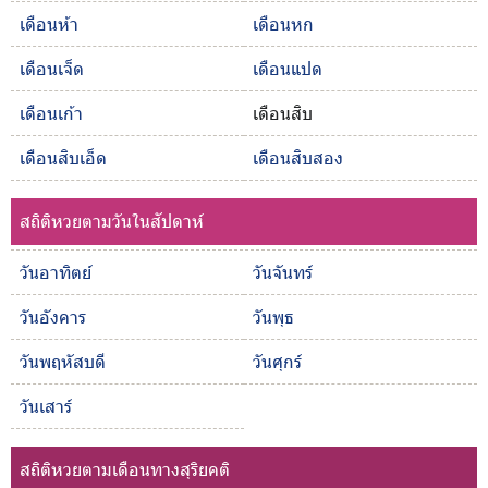
เดือนห้า
เดือนหก
เดือนเจ็ด
เดือนแปด
เดือนเก้า
เดือนสิบ
เดือนสิบเอ็ด
เดือนสิบสอง
สถิติหวยตามวันในสัปดาห์
วันอาทิตย์
วันจันทร์
วันอังคาร
วันพุธ
วันพฤหัสบดี
วันศุกร์
วันเสาร์
สถิติหวยตามเดือนทางสุริยคติ