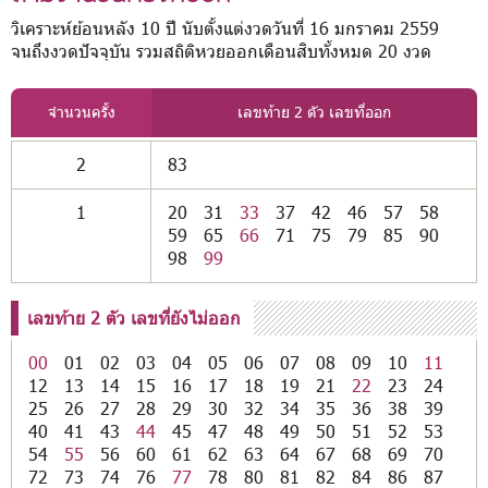
วิเคราะห์ย้อนหลัง 10 ปี นับตั้งแต่งวดวันที่ 16 มกราคม 2559
จนถึงงวดปัจจุบัน รวมสถิติหวยออกเดือนสิบทั้งหมด 20 งวด
จำนวนครั้ง
เลขท้าย 2 ตัว เลขที่ออก
2
83
1
20
31
33
37
42
46
57
58
59
65
66
71
75
79
85
90
98
99
เลขท้าย 2 ตัว เลขที่ยังไม่ออก
00
01
02
03
04
05
06
07
08
09
10
11
12
13
14
15
16
17
18
19
21
22
23
24
25
26
27
28
29
30
32
34
35
36
38
39
40
41
43
44
45
47
48
49
50
51
52
53
54
55
56
60
61
62
63
64
67
68
69
70
72
73
74
76
77
78
80
81
82
84
86
87