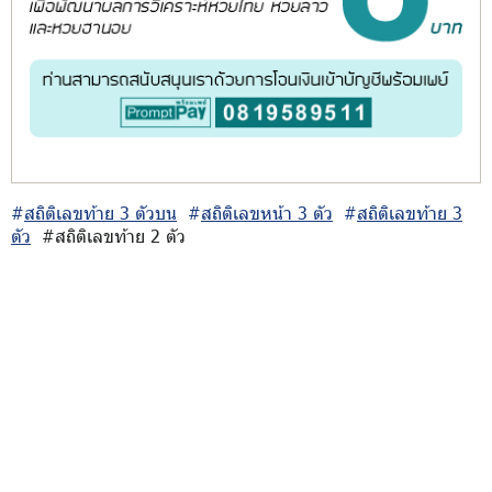
#
สถิติเลขท้าย 3 ตัวบน
#
สถิติเลขหน้า 3 ตัว
#
สถิติเลขท้าย 3
ตัว
#สถิติเลขท้าย 2 ตัว