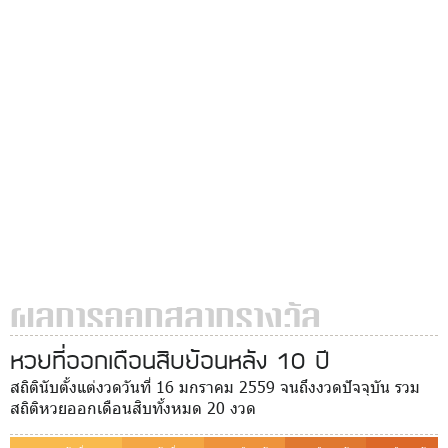
ผลการออกสลากรางวัล
หวยที่ออกเดือนสิบย้อนหลัง 10 ปี
สถิตินับตั้งแต่งวดวันที่ 16 มกราคม 2559 จนถึงงวดปัจจุบัน รวม
สถิติหวยออกเดือนสิบทั้งหมด 20 งวด