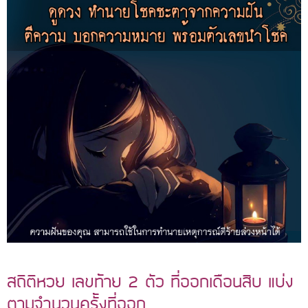
สถิติหวย เลขท้าย 2 ตัว ที่ออกเดือนสิบ แบ่ง
ตามจำนวนครั้งที่ออก