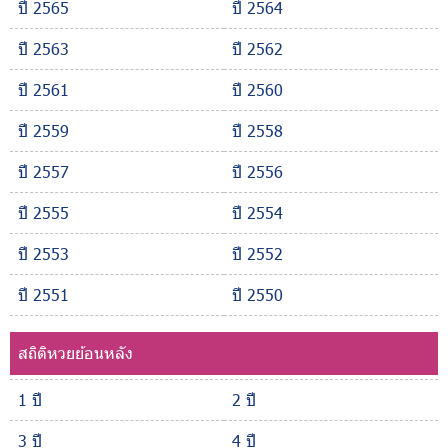
ปี 2565
ปี 2564
ปี 2563
ปี 2562
ปี 2561
ปี 2560
ปี 2559
ปี 2558
ปี 2557
ปี 2556
ปี 2555
ปี 2554
ปี 2553
ปี 2552
ปี 2551
ปี 2550
สถิติหวยย้อนหลัง
1 ปี
2 ปี
3 ปี
4 ปี