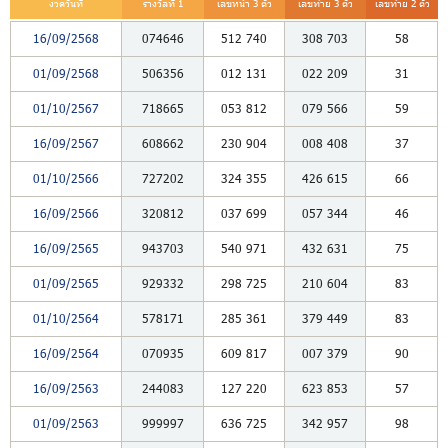
งวดวันที่
รางวัลที่ 1
เลขหน้า 3 ตัว
เลขท้าย 3 ตัว
เลขท้าย 2 ตัว
16/09/2568
074646
512
740
308
703
58
01/09/2568
506356
012
131
022
209
31
01/10/2567
718665
053
812
079
566
59
16/09/2567
608662
230
904
008
408
37
01/10/2566
727202
324
355
426
615
66
16/09/2566
320812
037
699
057
344
46
16/09/2565
943703
540
971
432
631
75
01/09/2565
929332
298
725
210
604
83
01/10/2564
578171
285
361
379
449
83
16/09/2564
070935
609
817
007
379
90
16/09/2563
244083
127
220
623
853
57
01/09/2563
999997
636
725
342
957
98