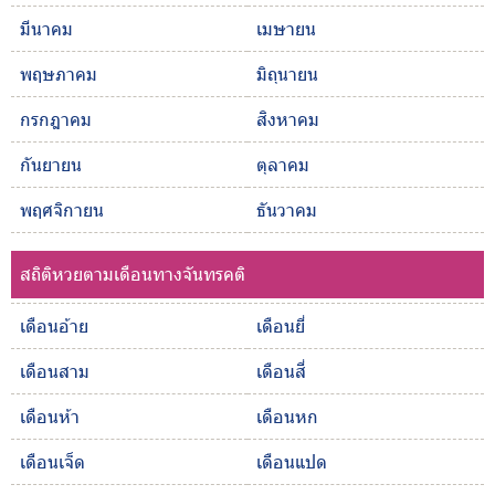
มีนาคม
เมษายน
พฤษภาคม
มิถุนายน
กรกฎาคม
สิงหาคม
กันยายน
ตุลาคม
พฤศจิกายน
ธันวาคม
สถิติหวยตามเดือนทางจันทรคติ
เดือนอ้าย
เดือนยี่
เดือนสาม
เดือนสี่
เดือนห้า
เดือนหก
เดือนเจ็ด
เดือนแปด