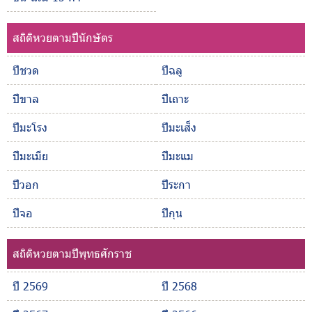
สถิติหวยตามปีนักษัตร
ปีชวด
ปีฉลู
ปีขาล
ปีเถาะ
ปีมะโรง
ปีมะเส็ง
ปีมะเมีย
ปีมะแม
ปีวอก
ปีระกา
ปีจอ
ปีกุน
สถิติหวยตามปีพุทธศักราช
ปี 2569
ปี 2568