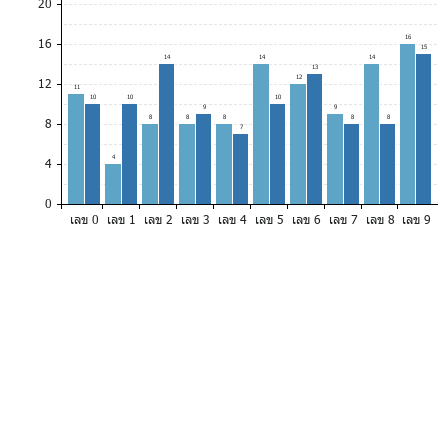
20
16
16
15
14
14
14
13
12
12
11
10
10
10
9
9
8
8
8
8
8
8
7
4
4
0
เลข 0
เลข 1
เลข 2
เลข 3
เลข 4
เลข 5
เลข 6
เลข 7
เลข 8
เลข 9