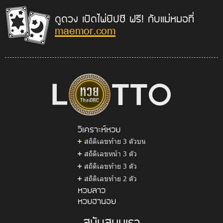
ดูดวง เปิดไพ่ยิปซี ฟรี! กับแม่หมอที่
maemor.com
วิเคราะห์หวย
สถิติเลขท้าย 3 ตัวบน
สถิติเลขหน้า 3 ตัว
สถิติเลขท้าย 3 ตัว
สถิติเลขท้าย 2 ตัว
หวยลาว
หวยฮานอย
สนับสนุนเรา