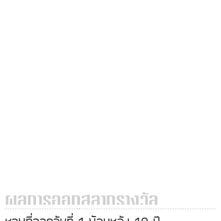
ผลการออกสลากรางวัล
หวยที่ออกวันที่ 1 ย้อนหลัง 10 ปี