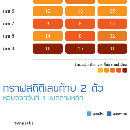
เลข 6
12
13
25
เลข 7
9
8
17
เลข 8
14
8
22
เลข 9
16
15
31
จำนวนน้อยที่สุด-มากที่สุด ตามลำดับสี
-
-
-
-
-
กราฟสถิติเลขท้าย 2 ตัว
หวยออกวันที่ 1 แยกตามหลัก
-
หลักสิบ
-
หลักหน่วย
จำ
นวน (ครั้ง)