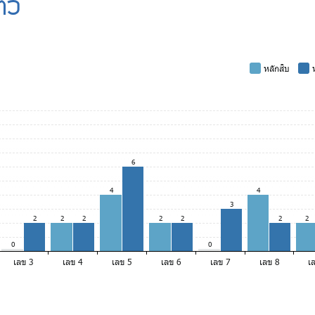
ัว
-
หลักสิบ
-
ห
6
4
4
3
2
2
2
2
2
2
2
0
0
เลข 3
เลข 4
เลข 5
เลข 6
เลข 7
เลข 8
เ