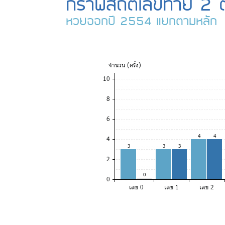
กราฟสถิติเลขท้าย 2 ต
หวยออกปี 2554 แยกตามหลัก
จำ
นวน (ครั้ง)
10
8
6
4
4
4
3
3
3
2
0
0
เลข 0
เลข 1
เลข 2