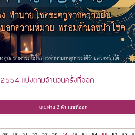
ี 2554 แบ่งตามจำนวนครั้งที่ออก
เลขท้าย 2 ตัว เลขที่ออก
05
15
21
23
27
28
44
46
51
54
55
57
62
6