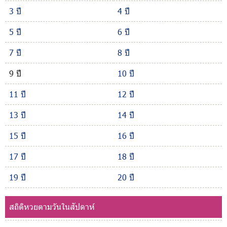
3 ปี
4 ปี
5 ปี
6 ปี
7 ปี
8 ปี
9 ปี
10 ปี
11 ปี
12 ปี
13 ปี
14 ปี
15 ปี
16 ปี
17 ปี
18 ปี
19 ปี
20 ปี
สถิติหวยตามวันในสัปดาห์