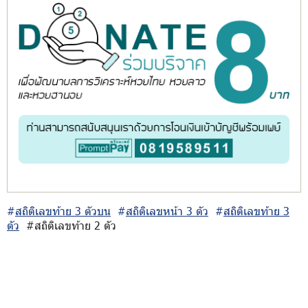
#
สถิติเลขท้าย 3 ตัวบน
#
สถิติเลขหน้า 3 ตัว
#
สถิติเลขท้าย 3
ตัว
#สถิติเลขท้าย 2 ตัว