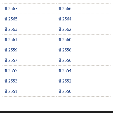
ปี 2567
ปี 2566
ปี 2565
ปี 2564
ปี 2563
ปี 2562
ปี 2561
ปี 2560
ปี 2559
ปี 2558
ปี 2557
ปี 2556
ปี 2555
ปี 2554
ปี 2553
ปี 2552
ปี 2551
ปี 2550