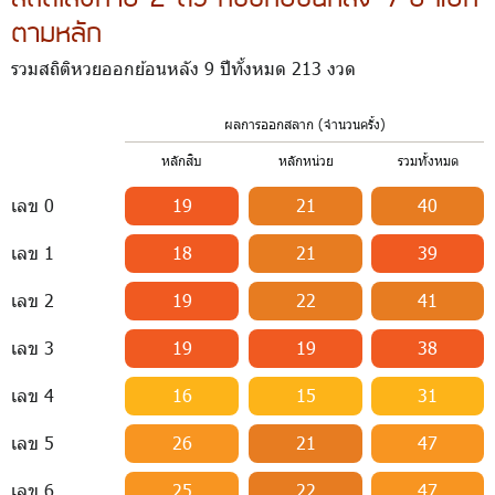
ตามหลัก
รวมสถิติหวยออกย้อนหลัง 9 ปีทั้งหมด 213 งวด
ผลการออกสลาก (จำนวนครั้ง)
หลักสิบ
หลักหน่วย
รวมทั้งหมด
เลข 0
19
21
40
เลข 1
18
21
39
เลข 2
19
22
41
เลข 3
19
19
38
เลข 4
16
15
31
เลข 5
26
21
47
เลข 6
25
22
47