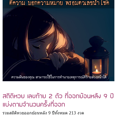
สถิติหวย เลขท้าย 2 ตัว ที่ออกย้อนหลัง 9 ปี
แบ่งตามจำนวนครั้งที่ออก
รวมสถิติหวยออกย้อนหลัง 9 ปีทั้งหมด 213 งวด