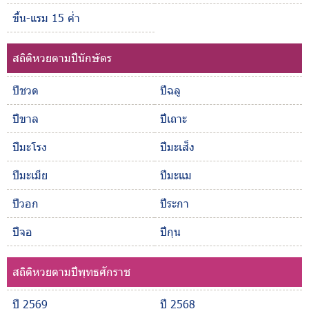
ขึ้น-แรม 15 ค่ำ
สถิติหวยตามปีนักษัตร
ปีชวด
ปีฉลู
ปีขาล
ปีเถาะ
ปีมะโรง
ปีมะเส็ง
ปีมะเมีย
ปีมะแม
ปีวอก
ปีระกา
ปีจอ
ปีกุน
สถิติหวยตามปีพุทธศักราช
ปี 2569
ปี 2568