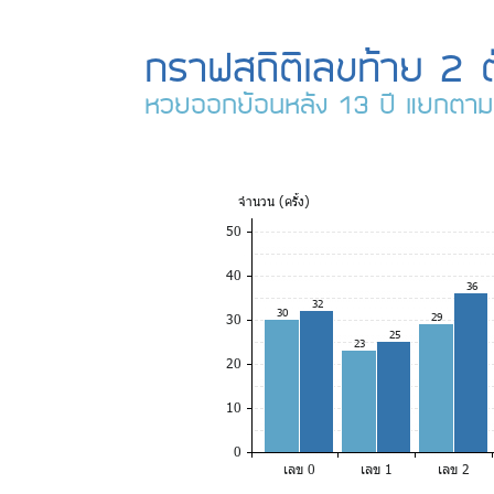
กราฟสถิติเลขท้าย 2 ต
หวยออกย้อนหลัง 13 ปี แยกตาม
จำ
นวน (ครั้ง)
50
40
36
32
30
30
29
25
23
20
10
0
เลข 0
เลข 1
เลข 2