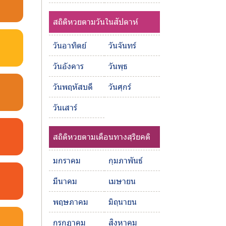
สถิติหวยตามวันในสัปดาห์
วันอาทิตย์
วันจันทร์
วันอังคาร
วันพุธ
วันพฤหัสบดี
วันศุกร์
วันเสาร์
สถิติหวยตามเดือนทางสุริยคติ
มกราคม
กุมภาพันธ์
มีนาคม
เมษายน
พฤษภาคม
มิถุนายน
กรกฎาคม
สิงหาคม