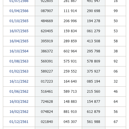
01/07/2566
922605
281
867
491
947
16
01/04/2566
087907
111
914
290
698
99
01/10/2565
484669
206
996
194
278
50
16/07/2565
620405
159
834
061
279
53
16/04/2565
395919
289
859
413
508
58
16/10/2564
386372
602
964
295
798
38
01/08/2563
569391
575
931
578
809
92
01/02/2563
589227
259
552
375
927
06
16/11/2562
017223
164
640
085
194
32
01/06/2562
516461
589
713
215
560
46
16/03/2562
724628
148
883
154
877
64
16/02/2562
074824
881
910
612
879
56
01/12/2561
021840
045
307
561
988
67