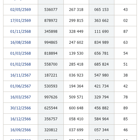
02/05/2569
536077
267
318
065
153
43
17/01/2569
878972
299
815
363
662
02
01/11/2568
345898
328
449
111
690
87
16/08/2568
994865
247
602
834
989
63
01/03/2568
818894
139
530
656
781
54
01/02/2568
558700
285
418
685
824
51
16/11/2567
187221
036
923
547
980
38
01/06/2567
530593
194
364
421
734
42
16/03/2567
997626
509
571
329
794
78
30/12/2566
625544
600
648
456
882
89
16/12/2566
356757
058
410
584
964
85
16/09/2566
320812
037
699
057
344
46