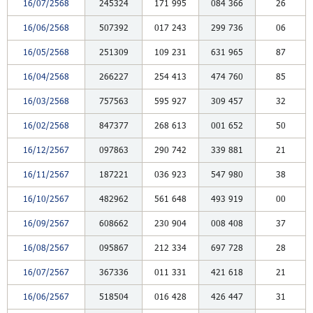
16/07/2568
245324
171
995
084
366
26
16/06/2568
507392
017
243
299
736
06
16/05/2568
251309
109
231
631
965
87
16/04/2568
266227
254
413
474
760
85
16/03/2568
757563
595
927
309
457
32
16/02/2568
847377
268
613
001
652
50
16/12/2567
097863
290
742
339
881
21
16/11/2567
187221
036
923
547
980
38
16/10/2567
482962
561
648
493
919
00
16/09/2567
608662
230
904
008
408
37
16/08/2567
095867
212
334
697
728
28
16/07/2567
367336
011
331
421
618
21
16/06/2567
518504
016
428
426
447
31