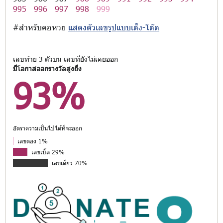
995
996
997
998
999
#สำหรับคอหวย
แสดงตัวเลขรูปแบบเต็ง-โต๊ด
เลขท้าย 3 ตัวบน เลขที่ยังไม่เคยออก
มีโอกาสออกรางวัลสูงถึง
93%
อัตราความเป็นไปได้ที่จะออก
เลขตอง 1%
เลขเบิ้ล 29%
เลขเดี่ยว 70%