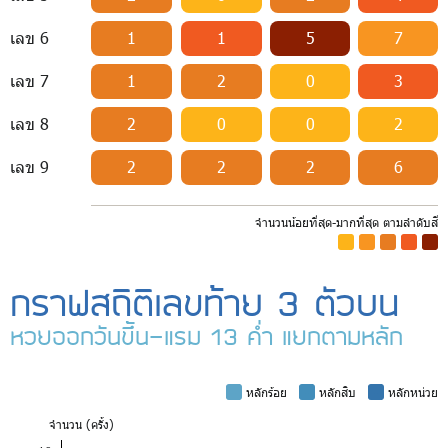
เลข 6
1
1
5
7
เลข 7
1
2
0
3
เลข 8
2
0
0
2
เลข 9
2
2
2
6
จำนวนน้อยที่สุด-มากที่สุด ตามลำดับสี
-
-
-
-
-
กราฟสถิติเลขท้าย 3 ตัวบน
หวยออกวันขึ้น-แรม 13 ค่ำ แยกตามหลัก
-
หลักร้อย
-
หลักสิบ
-
หลักหน่วย
จำ
นวน (ครั้ง)