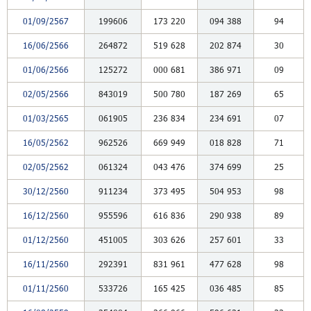
01/09/2567
199606
173
220
094
388
94
16/06/2566
264872
519
628
202
874
30
01/06/2566
125272
000
681
386
971
09
02/05/2566
843019
500
780
187
269
65
01/03/2565
061905
236
834
234
691
07
16/05/2562
962526
669
949
018
828
71
02/05/2562
061324
043
476
374
699
25
30/12/2560
911234
373
495
504
953
98
16/12/2560
955596
616
836
290
938
89
01/12/2560
451005
303
626
257
601
33
16/11/2560
292391
831
961
477
628
98
01/11/2560
533726
165
425
036
485
85