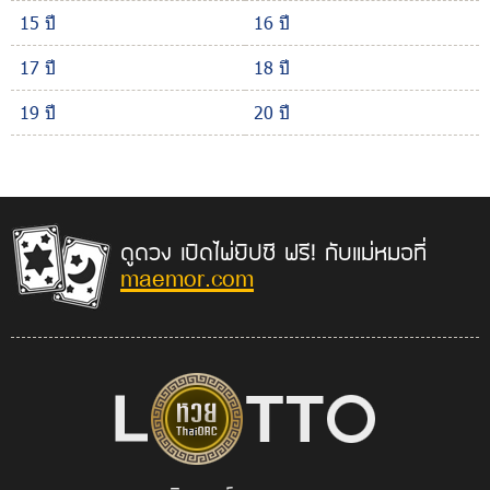
15 ปี
16 ปี
17 ปี
18 ปี
19 ปี
20 ปี
ดูดวง เปิดไพ่ยิปซี ฟรี! กับแม่หมอที่
maemor.com