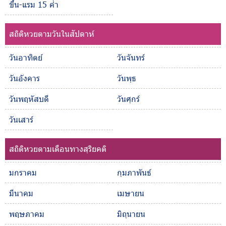
ขึ้น-แรม 15 ค่ำ
สถิติหวยตามวันในสัปดาห์
วันอาทิตย์
วันจันทร์
วันอังคาร
วันพุธ
วันพฤหัสบดี
วันศุกร์
วันเสาร์
สถิติหวยตามเดือนทางสุริยคติ
มกราคม
กุมภาพันธ์
มีนาคม
เมษายน
พฤษภาคม
มิถุนายน