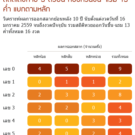
ค่ำ แยกตามหลัก
วิเคราะห์ผลการออกสลากย้อนหลัง 10 ปี นับตั้งแต่งวดวันที่ 16
มกราคม 2559 จนถึงงวดปัจจุบัน รวมสถิติหวยออกวันขึ้น-แรม 13
ค่ำทั้งหมด 16 งวด
ผลการออกสลาก (จำนวนครั้ง)
หลักร้อย
หลักสิบ
หลักหน่วย
รวมทั้งหมด
เลข 0
4
5
0
9
เลข 1
0
1
1
2
เลข 2
2
3
3
8
เลข 3
2
2
0
4
เลข 4
0
0
3
3
เลข 5
2
0
2
4