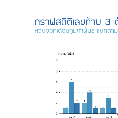
กราฟสถิติเลขท้าย 3 
หวยออกเดือนกุมภาพันธ์ แยกตาม
จำ
นวน (ครั้ง)
10
8
6
6
4
4
3
2
2
2
1
1
1
1
0
เลข 0
เลข 1
เลข 2