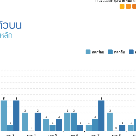
จำนวนน้อยที่สุด-มากที่สุด 
-
-
-
ตัวบน
หลัก
-
หลักร้อย
-
หลักสิบ
-
ห
5
5
5
3
3
3
3
3
2
2
2
1
1
1
1
1
1
0
0
เลข 3
เลข 4
เลข 5
เลข 6
เลข 7
เลข 8
เ