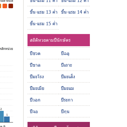
ขึ้น-แรม 11 ค่ำ
ขึ้น-แรม 12 ค่ำ
ตามลำดับสี
-
-
ขึ้น-แรม 13 ค่ำ
ขึ้น-แรม 14 ค่ำ
ขึ้น-แรม 15 ค่ำ
สถิติหวยตามปีนักษัตร
ลักหน่วย
ปีชวด
ปีฉลู
ปีขาล
ปีเถาะ
ปีมะโรง
ปีมะเส็ง
ปีมะเมีย
ปีมะแม
ปีวอก
ปีระกา
2
ปีจอ
ปีกุน
1
ลข 9