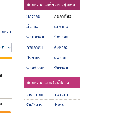
สถิติหวยตามเดือนทางสุริยคติ
มกราคม
กุมภาพันธ์
มีนาคม
เมษายน
ถิติหวย
พฤษภาคม
มิถุนายน
กรกฎาคม
สิงหาคม
กันยายน
ตุลาคม
พฤศจิกายน
ธันวาคม
อน
สถิติหวยตามวันในสัปดาห์
วันอาทิตย์
วันจันทร์
มด
วันอังคาร
วันพุธ