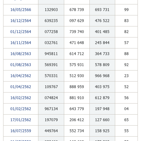
16/05/2566
132903
678
739
693
731
99
16/12/2564
639235
097
629
476
522
83
01/12/2564
077258
739
740
401
485
82
16/11/2564
032761
471
648
245
844
57
16/08/2563
945811
614
712
364
733
88
01/08/2563
569391
575
931
578
809
92
16/04/2562
570331
512
930
966
968
23
01/04/2562
109767
888
959
403
975
52
16/02/2562
074824
881
910
612
879
56
01/02/2562
967134
643
779
197
948
04
17/01/2562
197079
206
412
127
660
65
16/07/2559
449764
552
734
158
925
55