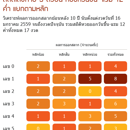
ค่ำ แยกตามหลัก
วิเคราะห์ผลการออกสลากย้อนหลัง 10 ปี นับตั้งแต่งวดวันที่ 16
มกราคม 2559 จนถึงงวดปัจจุบัน รวมสถิติหวยออกวันขึ้น-แรม 12
ค่ำทั้งหมด 17 งวด
ผลการออกสลาก (จำนวนครั้ง)
หลักร้อย
หลักสิบ
หลักหน่วย
รวมทั้งหมด
เลข 0
2
1
1
4
เลข 1
1
2
5
8
เลข 2
2
2
0
4
เลข 3
2
3
1
6
เลข 4
1
1
3
5
เลข 5
0
1
2
3