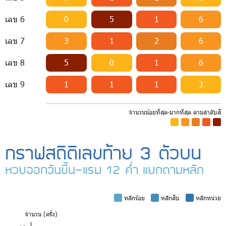
เลข 6
0
5
1
6
เลข 7
3
1
2
6
เลข 8
5
0
1
6
เลข 9
1
1
1
3
จำนวนน้อยที่สุด-มากที่สุด ตามลำดับสี
-
-
-
-
-
กราฟสถิติเลขท้าย 3 ตัวบน
หวยออกวันขึ้น-แรม 12 ค่ำ แยกตามหลัก
-
หลักร้อย
-
หลักสิบ
-
หลักหน่วย
จำ
นวน (ครั้ง)