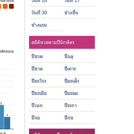
วันที่ 16
วันที่ 17
ตามลำดับสี
-
-
วันที่ 30
ข้างขึ้น
ข้างแรม
สถิติหวยตามปีนักษัตร
ลักหน่วย
ปีชวด
ปีฉลู
ปีขาล
ปีเถาะ
ปีมะโรง
ปีมะเส็ง
ปีมะเมีย
ปีมะแม
2
ปีวอก
ปีระกา
1
ปีจอ
ปีกุน
ลข 9