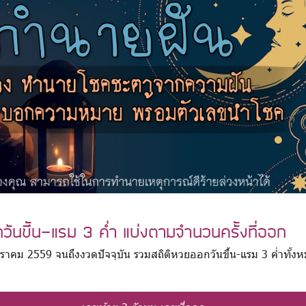
วันขึ้น-แรม 3 ค่ำ แบ่งตามจำนวนครั้งที่ออก
 มกราคม 2559 จนถึงงวดปัจจุบัน รวมสถิติหวยออกวันขึ้น-แรม 3 ค่ำทั้ง