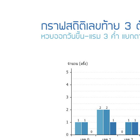
กราฟสถิติเลขท้าย 3 
หวยออกวันขึ้น-แรม 3 ค่ำ แยกต
จำ
นวน (ครั้ง)
5
4
3
2
2
2
1
1
1
1
1
1
0
0
0
เลข 0
เลข 1
เลข 2