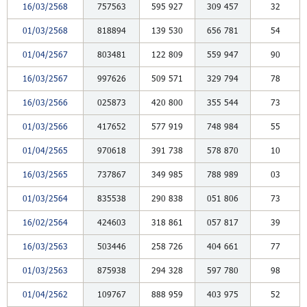
16/03/2568
757563
595
927
309
457
32
01/03/2568
818894
139
530
656
781
54
01/04/2567
803481
122
809
559
947
90
16/03/2567
997626
509
571
329
794
78
16/03/2566
025873
420
800
355
544
73
01/03/2566
417652
577
919
748
984
55
01/04/2565
970618
391
738
578
870
10
16/03/2565
737867
349
985
788
989
03
01/03/2564
835538
290
838
051
806
73
16/02/2564
424603
318
861
057
817
39
16/03/2563
503446
258
726
404
661
77
01/03/2563
875938
294
328
597
780
98
01/04/2562
109767
888
959
403
975
52