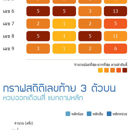
เลข 6
5
5
3
13
เลข 7
2
1
2
5
เลข 8
5
1
5
11
เลข 9
3
1
2
6
จำนวนน้อยที่สุด-มากที่สุด ตามลำดับสี
-
-
-
-
-
กราฟสถิติเลขท้าย 3 ตัวบน
หวยออกเดือนสี่ แยกตามหลัก
-
หลักร้อย
-
หลักสิบ
-
หลักหน่วย
จำ
นวน (ครั้ง)