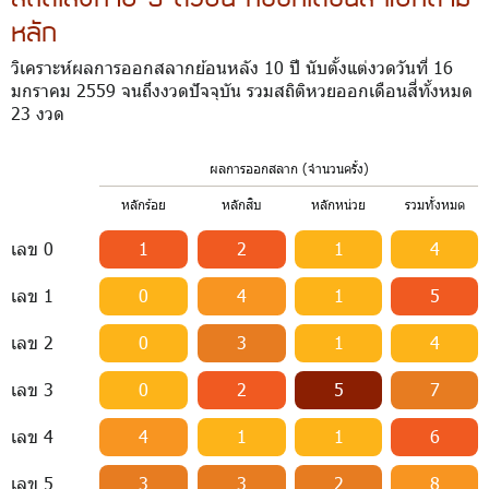
หลัก
วิเคราะห์ผลการออกสลากย้อนหลัง 10 ปี นับตั้งแต่งวดวันที่ 16
มกราคม 2559 จนถึงงวดปัจจุบัน รวมสถิติหวยออกเดือนสี่ทั้งหมด
23 งวด
ผลการออกสลาก (จำนวนครั้ง)
หลักร้อย
หลักสิบ
หลักหน่วย
รวมทั้งหมด
เลข 0
1
2
1
4
เลข 1
0
4
1
5
เลข 2
0
3
1
4
เลข 3
0
2
5
7
เลข 4
4
1
1
6
เลข 5
3
3
2
8