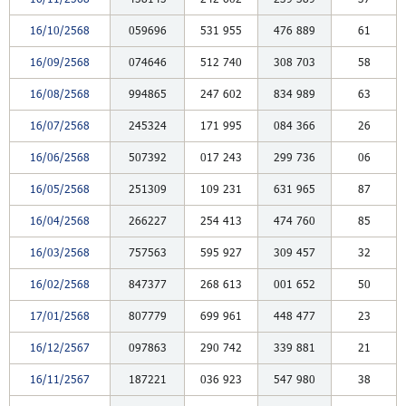
16/10/2568
059696
531
955
476
889
61
16/09/2568
074646
512
740
308
703
58
16/08/2568
994865
247
602
834
989
63
16/07/2568
245324
171
995
084
366
26
16/06/2568
507392
017
243
299
736
06
16/05/2568
251309
109
231
631
965
87
16/04/2568
266227
254
413
474
760
85
16/03/2568
757563
595
927
309
457
32
16/02/2568
847377
268
613
001
652
50
17/01/2568
807779
699
961
448
477
23
16/12/2567
097863
290
742
339
881
21
16/11/2567
187221
036
923
547
980
38