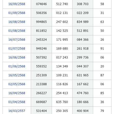
16/09/2568
074646
512
740
308
703
58
01/09/2568
506356
012
131
022
209
31
16/08/2568
994865
247
602
834
989
63
01/08/2568
811852
142
525
512
891
50
16/07/2568
245324
171
995
084
366
26
01/07/2568
949246
169
680
261
918
91
16/06/2568
507392
017
243
299
736
06
01/06/2568
559352
134
349
044
307
20
16/05/2568
251309
109
231
631
965
87
02/05/2568
213388
116
826
167
662
06
16/04/2568
266227
254
413
474
760
85
01/04/2568
669687
635
760
180
666
36
16/03/2557
531404
250
305
400
904
79