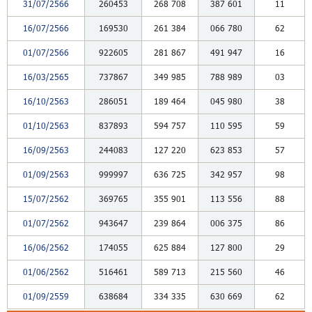
31/07/2566
260453
268
708
387
601
11
16/07/2566
169530
261
384
066
780
62
01/07/2566
922605
281
867
491
947
16
16/03/2565
737867
349
985
788
989
03
16/10/2563
286051
189
464
045
980
38
01/10/2563
837893
594
757
110
595
59
16/09/2563
244083
127
220
623
853
57
01/09/2563
999997
636
725
342
957
98
15/07/2562
369765
355
901
113
556
88
01/07/2562
943647
239
864
006
375
86
16/06/2562
174055
625
884
127
800
29
01/06/2562
516461
589
713
215
560
46
01/09/2559
638684
334
335
630
669
62