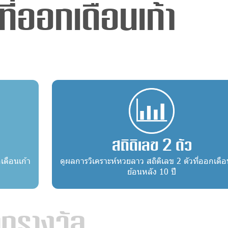
ี่ออกเดือนเก้า
สถิติเลข 2 ตัว
เดือนเก้า
ดูผลการวิเคราะห์หวยลาว สถิติเลข 2 ตัวที่ออกเดือ
ย้อนหลัง 10 ปี
กรางวัล