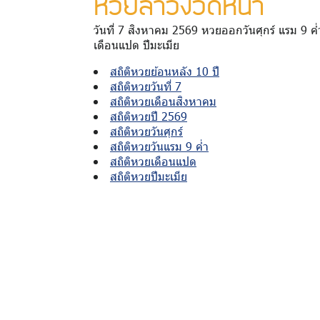
หวยลาวงวดหน้า
วันที่ 7 สิงหาคม 2569 หวยออกวันศุกร์ แรม 9 ค่
เดือนแปด ปีมะเมีย
สถิติหวยย้อนหลัง 10 ปี
สถิติหวยวันที่ 7
สถิติหวยเดือนสิงหาคม
สถิติหวยปี 2569
สถิติหวยวันศุกร์
สถิติหวยวันแรม 9 ค่ำ
สถิติหวยเดือนแปด
สถิติหวยปีมะเมีย