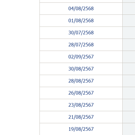
04/08/2568
01/08/2568
30/07/2568
28/07/2568
02/09/2567
30/08/2567
28/08/2567
26/08/2567
23/08/2567
21/08/2567
19/08/2567