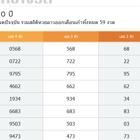
10 ปี
งงวดปัจจุบัน รวมสถิติหวยลาวออกเดือนเก้าทั้งหมด 59 งวด
เลข 4 ตัว
เลข 3 ตัว
เลข 2 ตัว
0568
568
68
0722
722
22
9795
795
95
4662
662
62
1934
934
34
6683
683
83
9503
503
03
9473
473
73