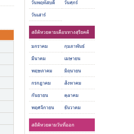
วันพฤหัสบดี
วันศุกร์
วันเสาร์
สถิติหวยตามเดือนทางสุริยคติ
มกราคม
กุมภาพันธ์
มีนาคม
เมษายน
พฤษภาคม
มิถุนายน
กรกฎาคม
สิงหาคม
กันยายน
ตุลาคม
พฤศจิกายน
ธันวาคม
สถิติหวยตามวันที่ออก