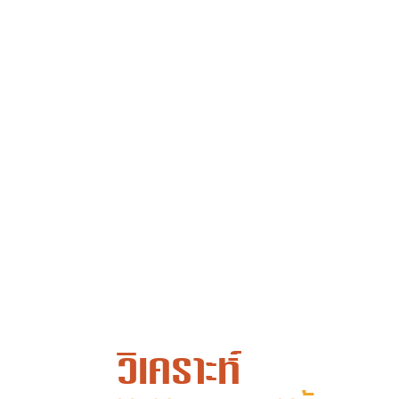
วิเคราะห์