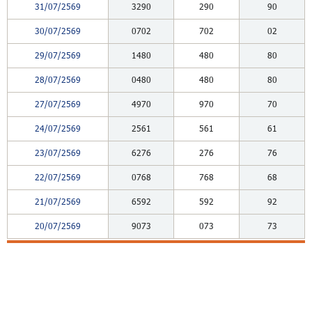
31/07/2569
3290
290
90
30/07/2569
0702
702
02
29/07/2569
1480
480
80
28/07/2569
0480
480
80
27/07/2569
4970
970
70
24/07/2569
2561
561
61
23/07/2569
6276
276
76
22/07/2569
0768
768
68
21/07/2569
6592
592
92
20/07/2569
9073
073
73