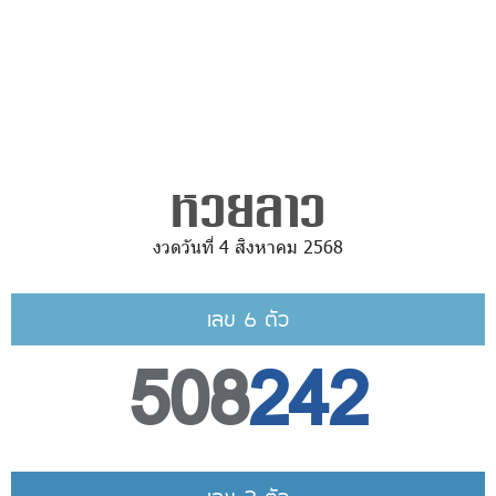
หวยลาว
งวดวันที่ 4 สิงหาคม 2568
เลข 6 ตัว
508
242