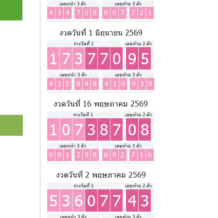
เลขหน้า 3 ตัว
เลขท้าย 3 ตัว
4
3
4
7
5
8
0
0
7
7
2
1
งวดวันที่ 1 มิถุนายน 2569
รางวัลที่ 1
เลขท้าย 2 ตัว
1
7
3
7
7
0
9
5
เลขหน้า 3 ตัว
เลขท้าย 3 ตัว
4
1
5
8
4
8
4
1
0
9
3
8
งวดวันที่ 16 พฤษภาคม 2569
รางวัลที่ 1
เลขท้าย 2 ตัว
1
0
7
3
8
7
0
8
เลขหน้า 3 ตัว
เลขท้าย 3 ตัว
0
9
1
2
9
8
6
0
2
7
1
6
งวดวันที่ 2 พฤษภาคม 2569
รางวัลที่ 1
เลขท้าย 2 ตัว
5
3
6
0
7
7
4
3
เลขหน้า 3 ตัว
เลขท้าย 3 ตัว