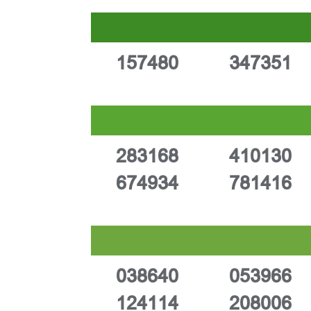
157480
347351
283168
410130
674934
781416
038640
053966
124114
208006