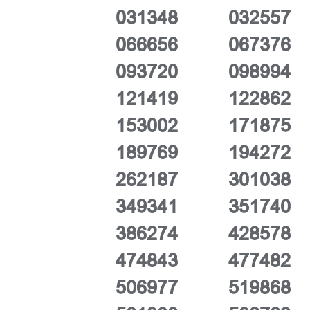
031348
032557
066656
067376
093720
098994
121419
122862
153002
171875
189769
194272
262187
301038
349341
351740
386274
428578
474843
477482
506977
519868