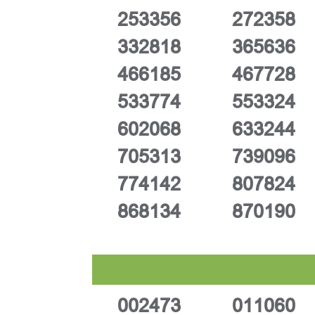
253356
272358
332818
365636
466185
467728
533774
553324
602068
633244
705313
739096
774142
807824
868134
870190
002473
011060