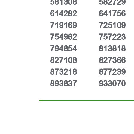
581308
582729
614282
641756
719169
725109
754962
757223
794854
813818
827108
827366
873218
877239
893837
933070