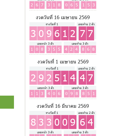
2
6
7
3
1
8
0
6
5
1
5
3
งวดวันที่ 16 เมษายน 2569
รางวัลที่ 1
เลขท้าย 2 ตัว
3
0
9
6
1
2
7
7
เลขหน้า 3 ตัว
เลขท้าย 3 ตัว
1
0
8
3
5
5
4
2
4
8
6
8
งวดวันที่ 1 เมษายน 2569
รางวัลที่ 1
เลขท้าย 2 ตัว
2
9
2
5
1
4
4
7
เลขหน้า 3 ตัว
เลขท้าย 3 ตัว
1
1
3
4
0
6
0
9
8
8
5
1
งวดวันที่ 16 มีนาคม 2569
รางวัลที่ 1
เลขท้าย 2 ตัว
8
3
3
0
0
9
6
4
เลขหน้า 3 ตัว
เลขท้าย 3 ตัว