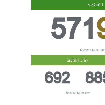
571
รางวัลที่ 1
เงินรางวัล 6,000,0
เลขหน้า 3 ตัว
692 88
เงินรางวัล 4,000 บาท