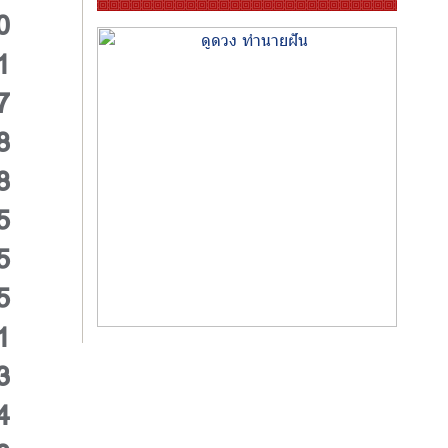
0
1
7
8
8
5
5
5
1
3
4