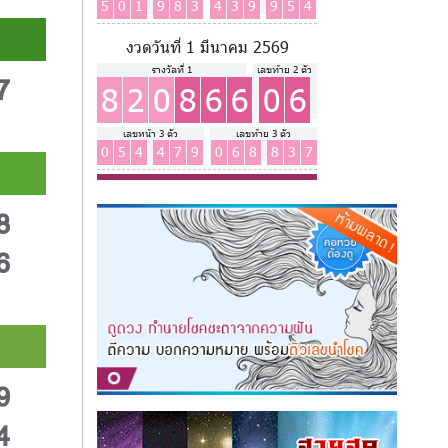
5
0
1
9
8
3
4
3
9
9
5
4
งวดวันที่ 1 มีนาคม 2569
รางวัลที่ 1
เลขท้าย 2 ตัว
7
8
2
0
8
6
6
0
6
เลขหน้า 3 ตัว
เลขท้าย 3 ตัว
0
5
4
4
7
9
0
6
8
8
3
7
8
6
9
4