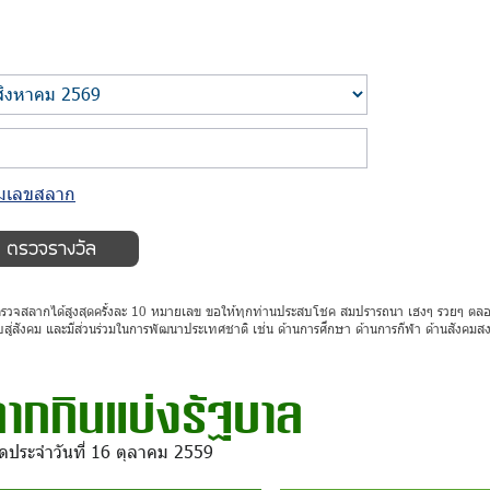
ิ่มเลขสลาก
ถตรวจสลากได้สูงสุดครั้งละ 10 หมายเลข ขอให้ทุกท่านประสบโชค สมปรารถนา เฮงๆ รวยๆ ตล
สู่สังคม และมีส่วนร่วมในการพัฒนาประเทศชาติ เช่น ด้านการศึกษา ด้านการกีฬา ด้านสังคมสง
กกินแบ่งรัฐบาล
ดประจำวันที่ 16 ตุลาคม 2559