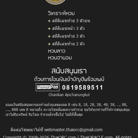
วิเคราะห์หวย
สถิติเลขท้าย 3 ตัวบน
สถิติเลขหน้า 3 ตัว
สถิติเลขท้าย 3 ตัว
สถิติเลขท้าย 2 ตัว
หวยลาว
หวยฮานอย
สนับสนุนเรา
ด้วยการโอนเงินเข้าบัญชีพร้อมเพย์
Chanikan Apichanungkul
ยอดเงินสนับสนุนควรลงท้ายด้วยเลขมงคล 8 เช่น 8, 18, 28, 38, 48, 58, .., 88,
..., 888 เลข 8 หมายถึง ความโชคดีและความร่ำรวย ขอให้ทุกท่านที่ให้การสนุบสนุน
เราได้รับทรัพย์ รับโชค ร่ำรวยยิ่งๆขึ้นไป ไม่มีที่สิ้นสุด
ติดต่อโฆษณาได้ที่
webmaster.thaiorc@gmail.com
Copyright © 2008-2026
ThaiORC.com
|
ThaiORACLE.com
, All rights