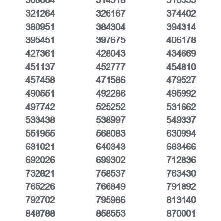
308664
314518
316555
321264
326167
374402
380951
384304
394314
395451
397675
406178
427361
428043
434669
451137
452777
454810
457458
471586
479527
490551
492286
495992
497742
525252
531662
533438
538997
549337
551955
568083
630994
631021
640343
683466
692026
699302
712836
732821
758537
763430
765226
766849
791892
792702
795986
813140
848788
858553
870001