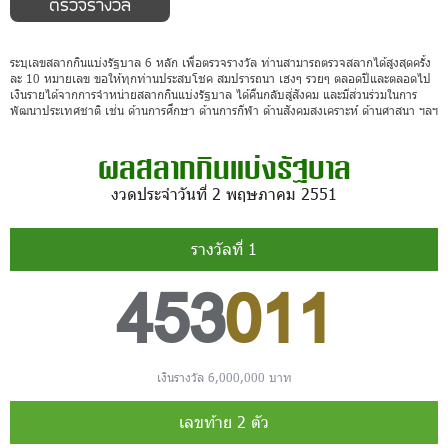
ระบุเลขสลากกินแบ่งรัฐบาล 6 หลัก เพื่อตรวจรางวัล ท่านสามารถตรวจสลากได้สูงสุดครั้ง
ละ 10 หมายเลข ขอให้ทุกท่านประสบโชค สมปรารถนา เฮงๆ รวยๆ ตลอดปีและตลอดไป
เงินรายได้จากการจำหน่ายสลากกินแบ่งรัฐบาล ได้คืนกลับสู่สังคม และมีส่วนร่วมในการ
พัฒนาประเทศชาติ เช่น ด้านการศึกษา ด้านการกีฬา ด้านสังคมสงเคราะห์ ด้านศาสนา ฯลฯ
ผลสลากกินแบ่งรัฐบาล
งวดประจำวันที่ 2 พฤษภาคม 2551
รางวัลที่ 1
453
011
เงินรางวัล 6,000,000 บาท
เลขท้าย 2 ตัว