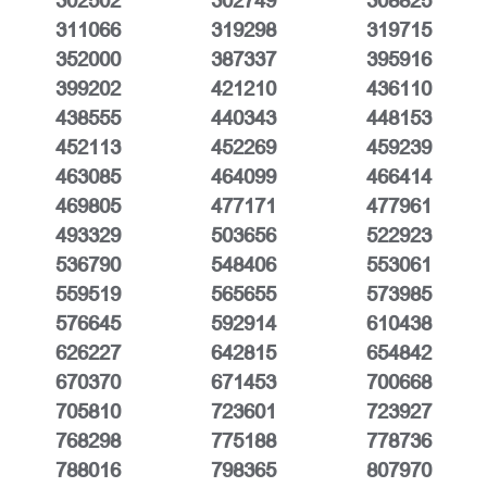
302502
302749
308825
311066
319298
319715
352000
387337
395916
399202
421210
436110
438555
440343
448153
452113
452269
459239
463085
464099
466414
469805
477171
477961
493329
503656
522923
536790
548406
553061
559519
565655
573985
576645
592914
610438
626227
642815
654842
670370
671453
700668
705810
723601
723927
768298
775188
778736
788016
798365
807970