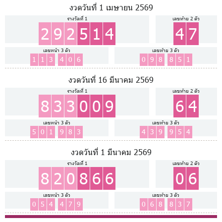
งวดวันที่ 1 เมษายน 2569
รางวัลที่ 1
เลขท้าย 2 ตัว
2
9
2
5
1
4
4
7
เลขหน้า 3 ตัว
เลขท้าย 3 ตัว
1
1
3
4
0
6
0
9
8
8
5
1
งวดวันที่ 16 มีนาคม 2569
รางวัลที่ 1
เลขท้าย 2 ตัว
8
3
3
0
0
9
6
4
เลขหน้า 3 ตัว
เลขท้าย 3 ตัว
5
0
1
9
8
3
4
3
9
9
5
4
งวดวันที่ 1 มีนาคม 2569
รางวัลที่ 1
เลขท้าย 2 ตัว
8
2
0
8
6
6
0
6
เลขหน้า 3 ตัว
เลขท้าย 3 ตัว
0
5
4
4
7
9
0
6
8
8
3
7