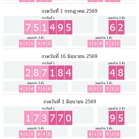
งวดวันที่ 1 กรกฎาคม 2569
รางวัลที่ 1
เลขท้าย 2 ตัว
7
5
1
4
9
5
6
2
เลขหน้า 3 ตัว
เลขท้าย 3 ตัว
0
0
1
9
8
0
3
0
4
5
3
1
งวดวันที่ 16 มิถุนายน 2569
รางวัลที่ 1
เลขท้าย 2 ตัว
2
8
7
1
8
4
4
8
เลขหน้า 3 ตัว
เลขท้าย 3 ตัว
4
3
4
7
5
8
0
0
7
7
2
1
งวดวันที่ 1 มิถุนายน 2569
รางวัลที่ 1
เลขท้าย 2 ตัว
1
7
3
7
7
0
9
5
เลขหน้า 3 ตัว
เลขท้าย 3 ตัว
4
1
5
8
4
8
4
1
0
9
3
8