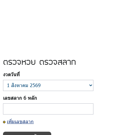
ตรวจหวย ตรวจสลาก
งวดวันที่
เลขสลาก 6 หลัก
เพิ่มเลขสลาก