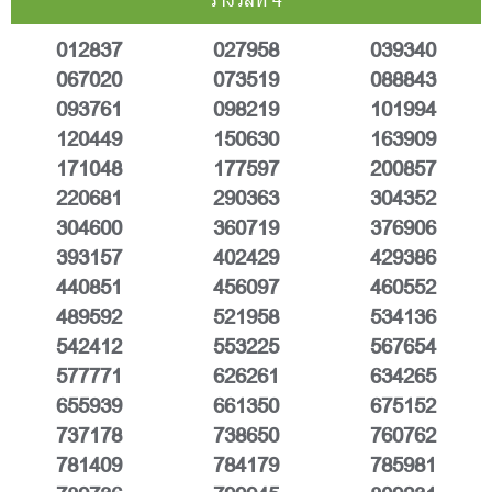
012837
027958
039340
067020
073519
088843
093761
098219
101994
120449
150630
163909
171048
177597
200857
220681
290363
304352
304600
360719
376906
393157
402429
429386
440851
456097
460552
489592
521958
534136
542412
553225
567654
577771
626261
634265
655939
661350
675152
737178
738650
760762
781409
784179
785981