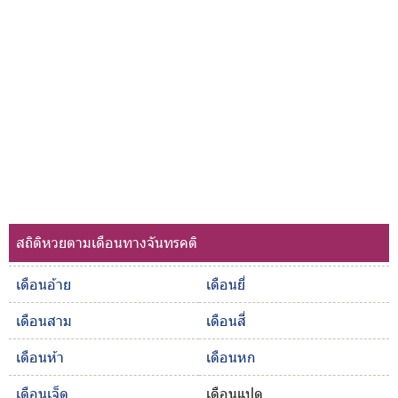
สถิติหวยตามเดือนทางจันทรคติ
เดือนอ้าย
เดือนยี่
เดือนสาม
เดือนสี่
เดือนห้า
เดือนหก
เดือนเจ็ด
เดือนแปด