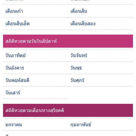
เดือนเก้า
เดือนสิบ
เดือนสิบเอ็ด
เดือนสิบสอง
สถิติหวยตามวันในสัปดาห์
วันอาทิตย์
วันจันทร์
วันอังคาร
วันพุธ
วันพฤหัสบดี
วันศุกร์
วันเสาร์
สถิติหวยตามเดือนทางสุริยคติ
มกราคม
กุมภาพันธ์