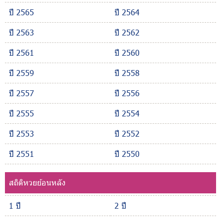
ปี 2565
ปี 2564
ปี 2563
ปี 2562
ปี 2561
ปี 2560
ปี 2559
ปี 2558
ปี 2557
ปี 2556
ปี 2555
ปี 2554
ปี 2553
ปี 2552
ปี 2551
ปี 2550
สถิติหวยย้อนหลัง
1 ปี
2 ปี