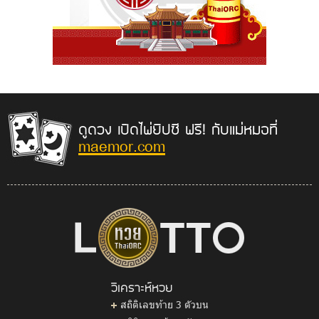
ดูดวง เปิดไพ่ยิปซี ฟรี! กับแม่หมอที่
maemor.com
วิเคราะห์หวย
สถิติเลขท้าย 3 ตัวบน