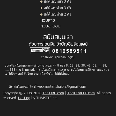
สถิติเลขหน้า 3 ตัว
สถิติเลขท้าย 3 ตัว
สถิติเลขท้าย 2 ตัว
หวยลาว
หวยฮานอย
สนับสนุนเรา
ด้วยการโอนเงินเข้าบัญชีพร้อมเพย์
Chanikan Apichanungkul
ยอดเงินสนับสนุนควรลงท้ายด้วยเลขมงคล 8 เช่น 8, 18, 28, 38, 48, 58, .., 88,
..., 888 เลข 8 หมายถึง ความโชคดีและความร่ำรวย ขอให้ทุกท่านที่ให้การสนุบสนุน
เราได้รับทรัพย์ รับโชค ร่ำรวยยิ่งๆขึ้นไป ไม่มีที่สิ้นสุด
ติดต่อโฆษณาได้ที่
webmaster.thaiorc@gmail.com
Copyright © 2008-2026
ThaiORC.com
|
ThaiORACLE.com
, All rights
reserved.
Hosting
by THAISITE.net