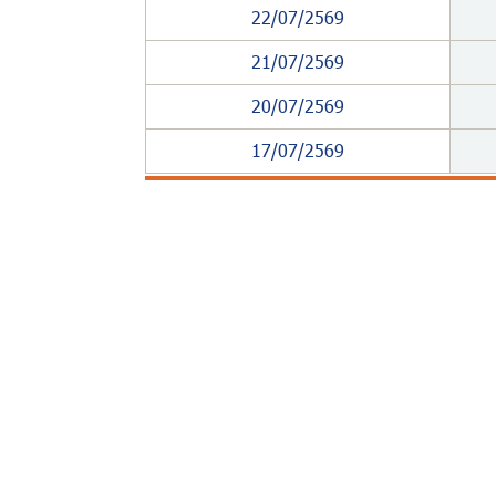
22/07/2569
21/07/2569
20/07/2569
17/07/2569