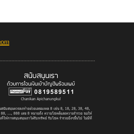
com
สนับสนุนเรา
ด้วยการโอนเงินเข้าบัญชีพร้อมเพย์
Chanikan Apichanungkul
นสนับสนุนควรลงท้ายด้วยเลขมงคล 8 เช่น 8, 18, 28, 38, 48,
, 88, ..., 888 เลข 8 หมายถึง ความโชคดีและความร่ำรวย ขอให้
ที่ให้การสนุบสนุนเราได้รับทรัพย์ รับโชค ร่ำรวยยิ่งๆขึ้นไป ไม่มีที่