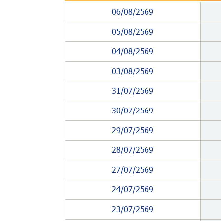
06/08/2569
05/08/2569
04/08/2569
03/08/2569
31/07/2569
30/07/2569
29/07/2569
28/07/2569
27/07/2569
24/07/2569
23/07/2569