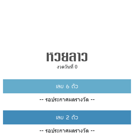
หวยลาว
งวดวันที่ 0
เลข 6 ตัว
-- รอประกาศผลรางวัล --
เลข 2 ตัว
-- รอประกาศผลรางวัล --