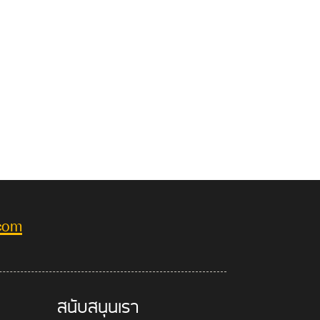
com
สนับสนุนเรา