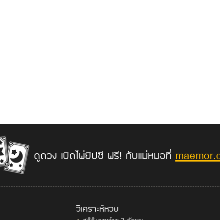
maemor.
ดูดวง เปิดไพ่ยิปซี ฟรี! กับแม่หมอที่
วิเคราะห์หวย