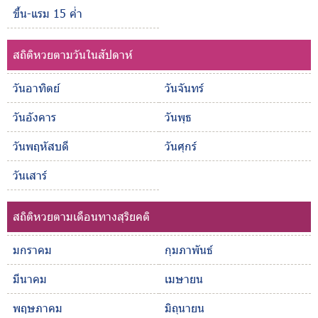
ขึ้น-แรม 15 ค่ำ
สถิติหวยตามวันในสัปดาห์
วันอาทิตย์
วันจันทร์
วันอังคาร
วันพุธ
วันพฤหัสบดี
วันศุกร์
วันเสาร์
สถิติหวยตามเดือนทางสุริยคติ
มกราคม
กุมภาพันธ์
มีนาคม
เมษายน
พฤษภาคม
มิถุนายน