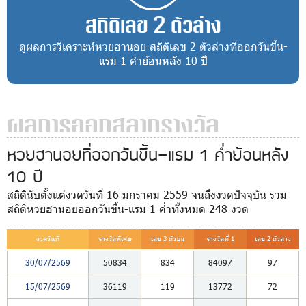
สถิติเลข 2 ตัวล่าง
ดูผลการวิเคราะห์หวยฮานอย สถิติเลข 2 ตัวล่างที่ออกวันขึ้น-
แรม 1 ค่ำย้อนหลัง 10 ปี
ผลการออกสลากรางวัล
หวยฮานอยที่ออกวันขึ้น-แรม 1 ค่ำย้อนหลัง
10 ปี
สถิตินับตั้งแต่งวดวันที่ 16 มกราคม 2559 จนถึงงวดปัจจุบัน รวม
สถิติหวยฮานอยออกวันขึ้น-แรม 1 ค่ำทั้งหมด 248 งวด
งวดวันที่
รางวัลพิเศษ
เลข 3 ตัวบน
รางวัลที่ 1
เลข 2 ตัวล่าง
30/07/2569
50834
834
84097
97
15/07/2569
36119
119
13772
72