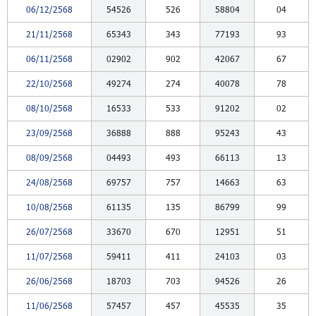
06/12/2568
54526
526
58804
04
21/11/2568
65343
343
77193
93
06/11/2568
02902
902
42067
67
22/10/2568
49274
274
40078
78
08/10/2568
16533
533
91202
02
23/09/2568
36888
888
95243
43
08/09/2568
04493
493
66113
13
24/08/2568
69757
757
14663
63
10/08/2568
61135
135
86799
99
26/07/2568
33670
670
12951
51
11/07/2568
59411
411
24103
03
26/06/2568
18703
703
94526
26
11/06/2568
57457
457
45535
35