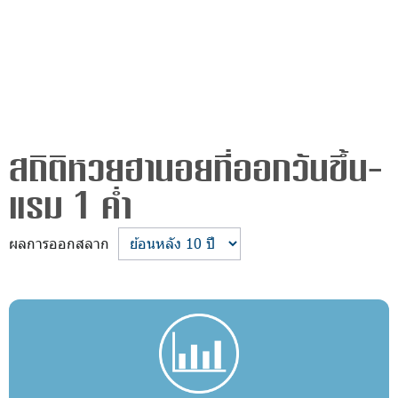
สถิติหวยฮานอยที่ออกวันขึ้น-
แรม 1 ค่ำ
ผลการออกสลาก