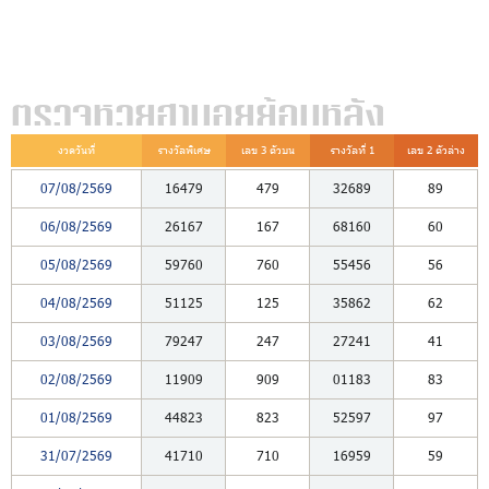
ตรวจหวยฮานอยย้อนหลัง
งวดวันที่
รางวัลพิเศษ
เลข 3 ตัวบน
รางวัลที่ 1
เลข 2 ตัวล่าง
07/08/2569
16479
479
32689
89
06/08/2569
26167
167
68160
60
05/08/2569
59760
760
55456
56
04/08/2569
51125
125
35862
62
03/08/2569
79247
247
27241
41
02/08/2569
11909
909
01183
83
01/08/2569
44823
823
52597
97
31/07/2569
41710
710
16959
59