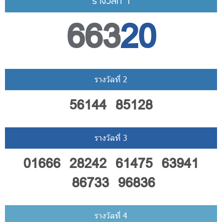
รางวัลที่ 1
663
20
รางวัลที่ 2
56144 85128
รางวัลที่ 3
01666 28242 61475 63941
86733 96836
รางวัลที่ 4