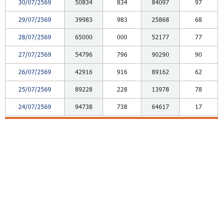
30/07/2569
50834
834
84097
97
29/07/2569
39983
983
25868
68
28/07/2569
65000
000
52177
77
27/07/2569
54796
796
90290
90
26/07/2569
42916
916
89162
62
25/07/2569
89228
228
13978
78
24/07/2569
94738
738
64617
17