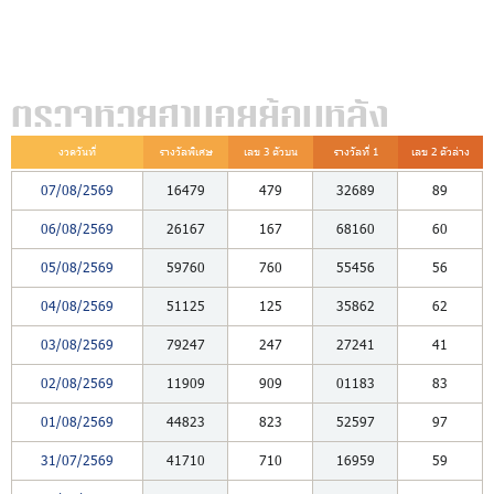
ตรวจหวยฮานอยย้อนหลัง
งวดวันที่
รางวัลพิเศษ
เลข 3 ตัวบน
รางวัลที่ 1
เลข 2 ตัวล่าง
07/08/2569
16479
479
32689
89
06/08/2569
26167
167
68160
60
05/08/2569
59760
760
55456
56
04/08/2569
51125
125
35862
62
03/08/2569
79247
247
27241
41
02/08/2569
11909
909
01183
83
01/08/2569
44823
823
52597
97
31/07/2569
41710
710
16959
59